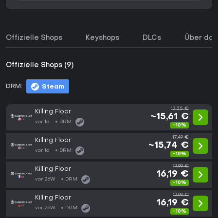
Offizielle Shops
Keyshops
DLCs
Über das
Offizielle Shops (9)
DRM:
Steam
17,35 €
Killing Floor
~15,61 €
vor 1d
DRM:
-10%
17,49 €
Killing Floor
~15,74 €
vor 1d
DRM:
-10%
17,99 €
Killing Floor
16,19 €
vor 26W
DRM:
-10%
17,99 €
Killing Floor
16,19 €
vor 26W
DRM:
-10%