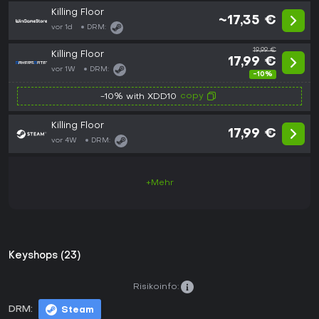
Killing Floor
~17,35 €
vor 1d
DRM:
19,99 €
Killing Floor
17,99 €
vor 1W
DRM:
-10%
copy
-10% with XDD10
Killing Floor
17,99 €
vor 4W
DRM:
+Mehr
Keyshops (23)
Risikoinfo:
DRM:
Steam