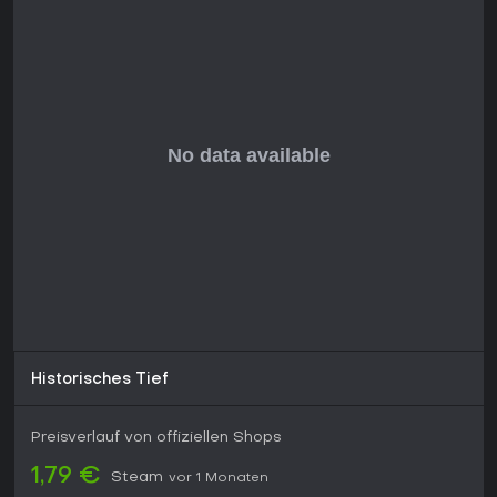
Community am Leben. Spieler loben den Spaß am
koordinierten Gameplay und das Adrenalin harter Wellen -
ideal für Team-Survival-Fans. Wer moderne Optik oder Solo-
Fokus sucht, könnte es als veraltet empfinden, doch die
Kernmechaniken rocken im Gruppenplay.
Historisches Tief
Preisverlauf von offiziellen Shops
1,79 €
Steam
vor 1 Monaten