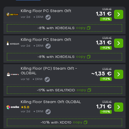
17,99 €
Killing Floor PC Steam Gift
1,31 €
vor 2d
DRM:
-92%
copy
-8% with XD8DEALS
17,99 €
Killing Floor PC Steam Gift
1,31 €
vor 2d
DRM:
-92%
copy
-8% with XD8DEALS
Killing Floor (PC) Steam Gift -
17,99 €
GLOBAL
~1,35 €
-92%
vor 1d
DRM:
copy
-17% with SEAL17XDD
Killing Floor Steam Gift GLOBAL
17,99 €
1,71 €
★
5.0
vor 2d
DRM:
-90%
copy
-10% with XDD10