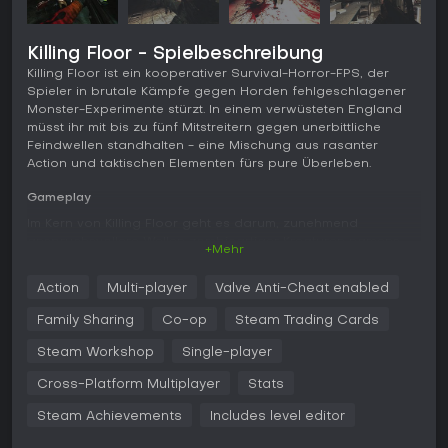
Killing Floor - Spielbeschreibung
Killing Floor ist ein kooperativer Survival-Horror-FPS, der
Spieler in brutale Kämpfe gegen Horden fehlgeschlagener
Monster-Experimente stürzt. In einem verwüsteten England
müsst ihr mit bis zu fünf Mitstreitern gegen unerbittliche
Feindwellen standhalten - eine Mischung aus rasanter
Action und taktischen Elementen fürs pure Überleben.
Gameplay
Im Kern von Killing Floor geht es darum, zunehmend
anspruchsvollere Wellen zombieartiger Kreaturen namens
+Mehr
Zeds abzuwehren. Zuerst wählt ihr einen Perk, der die
Stärken eures Charakters prägt - etwa präzisere Schüsse
Action
Multi-player
Valve Anti-Cheat enabled
mit Gewehren oder verbesserte Heilfähigkeiten. Diese Perks
leveln sich durchs Spielen hoch und gewähren dauerhafte
Family Sharing
Co-op
Steam Trading Cards
Boni wie mehr Schaden oder höhere
Bewegungsgeschwindigkeit.
Steam Workshop
Single-player
Der Kampf fühlt sich roh und intensiv an, mit einer breiten
Cross-Platform Multiplayer
Stats
Palette an Waffen wie Schrotflinten, Armbrüsten und
Steam Achievements
Includes level editor
Flammenwerfern. Ihr könnt Türen schweißen, um Feindrouten
zu lenken, zwischen den Wellen beim Trader Ausrüstung