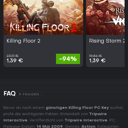
Killing Floor 2
Rising Storm 2
23,17 €
19,86 €
-94%
1,39 €
1,39 €
FAQ
9 FRAGEN
Bevor du nach einem
günstigen Killing Floor PC Key
suchst,
prüfe die wichtigsten Fakten. Entwickelt von
Tripwire
Interactive
. Veröffentlicht von
Tripwire Interactive
. PC
Release-Datum:
14 Mai 2009
. Genres:
Action
. Kategorien: