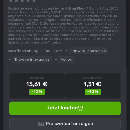
★
★
★
★
★
Suchst du einen günstigen Key für
Killing Floor
? Stand 9 Aug. 2026
kostet der günstigste Key
1,31 €
bei G2Play. Wir vergleichen 32
Angebote aus 21 Shops mit einer Spanne von
1,31 €
bis
19,99 €
. In
Keyshops liegt der niedrigste Preis bei 1,31 €, in offiziellen Shops
beginnt er bei 15,61 €. Bei so vielen Verkäufern beträgt der Abstand
zwischen den Extremen oft ein Vielfaches, die Shopwahl wiegt hier
also schwerer als das Warten auf einen Sale. Auf dem PC kaufst du
einen Key, den du in Steam oder einem anderen Client aktivierst,
und hier ist der Markt am breitesten, denn über ein Viertel der
Spiele hat ein Keyshop-Angebot.
Veröffentlichung: 14 Mai 2009
Tripwire Interactive
Tripwire Interactive
Action
OFFICIAL
KEYSHOPS
15,61 €
1,31 €
-10%
-92%
Jetzt kaufen
Preisverlauf anzeigen