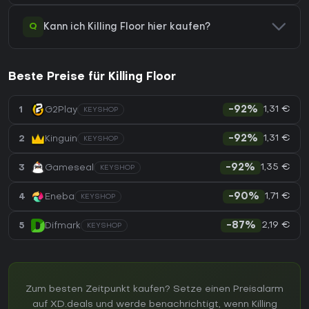
Q
Kann ich Killing Floor hier kaufen?
Beste Preise für Killing Floor
1,31 €
1
G2Play
-92%
KEYSHOP
1,31 €
2
Kinguin
-92%
KEYSHOP
1,35 €
3
Gameseal
-92%
KEYSHOP
1,71 €
4
Eneba
-90%
KEYSHOP
2,19 €
5
Difmark
-87%
KEYSHOP
Zum besten Zeitpunkt kaufen? Setze einen Preisalarm
auf XD.deals und werde benachrichtigt, wenn Killing