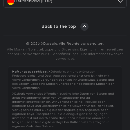
Deutschland (EUR)
Back to the top
© 2026 XD.deals. Alle Rechte vorbehalten.
Alle Marken, Spieltitel, Logos und Bilder sind Eigentum ihrer jeweiligen
Inhaber und werden nur zu Identifizierungs- und Informationszwecken
verwendet.
Haftungsausschluss:
XD.deals ist ein unabhängiger
Preisvergleichs- und Deal-Aggregationsdienst und ist nicht mit
Valve Corporation verbunden oder von ihr unterstützt. Steam und
das Steam-Logo sind Marken und/oder eingetragene Marken der
Valve Corporation.
XD.deals verwendet öffentlich zugängliche Daten von Steam und
zeigt Preisinformationen von Drittanbietern nur zu
Informationszwecken an. Wir verkaufen keine Produkte oder
digitalen Keys und übernehmen keine Gewähr für die Richtigkeit,
Verfügbarkeit oder Gültigkeit der angezeigten Angebote oder
digitalen Keys. Überprüfen Sie die endgültigen Bedingungen
immer direkt auf der Website des Shops, bevor Sie einen Kauf
tätigen. Jeder Kauf digitaler Keys bei Drittanbietern erfolgt auf
eigenes Risiko des Nutzers.