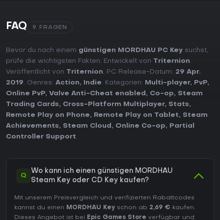
FAQ
9 FRAGEN
Bevor du nach einem
günstigen MORDHAU PC Key
suchst,
prüfe die wichtigsten Fakten. Entwickelt von
Triternion
.
Veröffentlicht von
Triternion
. PC Release-Datum:
29 Apr.
2019
. Genres:
Action
,
Indie
. Kategorien:
Multi-player
,
PvP
,
Online PvP
,
Valve Anti-Cheat enabled
,
Co-op
,
Steam
Trading Cards
,
Cross-Platform Multiplayer
,
Stats
,
Remote Play on Phone
,
Remote Play on Tablet
,
Steam
Achievements
,
Steam Cloud
,
Online Co-op
,
Partial
Controller Support
.
Wo kann ich einen günstigen MORDHAU
Q
Steam Key oder CD Key kaufen?
Mit unserem Preisvergleich und verifizierten Rabattcodes
kannst du einen
MORDHAU Key
schon ab
2,69 €
kaufen.
Dieses Angebot ist bei
Epic Games Store
verfügbar und