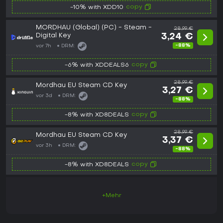
copy
-10% with XDD10
MORDHAU (Global) (PC) - Steam -
28,99 €
Digital Key
3,24 €
-88%
vor 7h
DRM:
copy
-6% with XDDEALS6
28,99 €
Mordhau EU Steam CD Key
3,27 €
vor 3d
DRM:
-88%
copy
-8% with XD8DEALS
28,99 €
Mordhau EU Steam CD Key
3,37 €
vor 3h
DRM:
-88%
copy
-8% with XD8DEALS
+Mehr