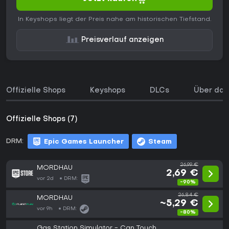
In Keyshops liegt der Preis nahe am historischen Tiefstand.
Preisverlauf anzeigen
Offizielle Shops
Keyshops
DLCs
Über das
Offizielle Shops (7)
DRM:
Epic Games Launcher
Steam
26,99 €
MORDHAU
2,69 €
vor 2d
DRM:
-90%
26,84 €
MORDHAU
~5,29 €
vor 9h
DRM:
-80%
Gas Station Simulator - Can Touch