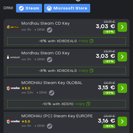
DRM:
Steam
Microsoft Store
28,99 €
Mordhau Steam CD Key
3,03 €
vor 3h
DRM:
-89%
copy
-8% with XD8DEALS
28,99 €
Mordhau Steam CD Key
3,03 €
vor 3h
DRM:
-89%
copy
-8% with XD8DEALS
MORDHAU Steam Key GLOBAL
28,99 €
3,15 €
★
5.0
vor 22h
DRM:
-89%
copy
-10% with XDD10
MORDHAU (PC) Steam Key EUROPE
28,99 €
3,16 €
★
5.0
vor 3h
DRM:
-89%