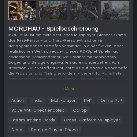
MORDHAU - Spielbeschreibung
MORDHAU ist ein mittelalterliches Multiplayer-Slasher-Game,
das First-Person- und Third-Person-Ansichten in
actiongeladenen Kämpfen verbindet. In einer fiktiven, aber
realistischen Welt schleudert dieses PC-Spiel Spieler auf
chaotische Schlachtfelder, wo Söldner mit Schwertern,
Bögen und Belagerungswaffen aufeinandertreffen. Von
Triternion 2019 veröffentlicht, setzt es auf brutale Nahkämpfe,
die Präzision und Timing erfordern - perfekt für Fans tiefer,
skillbasierter Action ohne moderne Schusswaffen.
+Mehr
Gameplay
MORDHAU dreht sich um freies Nah- und Fernkampf-System,
Action
Indie
Multi-player
PvP
Online PvP
bei dem Spieler volle Kontrolle über Bewegungen und
Angriffe ihres Charakters haben. Wechselt nach Belieben
Valve Anti-Cheat enabled
Co-op
zwischen First- und Third-Person-Perspektive, egal ob ihr mit
einem Großschwert in engen Räumen fuchtelt oder Pfeile
Steam Trading Cards
Cross-Platform Multiplayer
aus der Distanz abschießt. Das System verbindet Realismus
Stats
Remote Play on Phone
mit flotter Spielbarkeit: Jeder Hieb hat Gewicht, Treffer zählen
- Gliedmaßen fliegen in blutigen Details, wobei Blut-Effekte