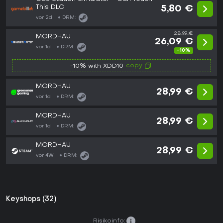
This DLC
5,80 €
vor 2d
DRM:
28,99 €
MORDHAU
26,09 €
vor 1d
DRM:
-10%
copy
-10% with XDD10
MORDHAU
28,99 €
vor 1d
DRM:
MORDHAU
28,99 €
vor 1d
DRM:
MORDHAU
28,99 €
vor 4W
DRM:
Keyshops (32)
Risikoinfo: