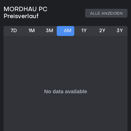
Spieler feiern die Kampftiefe von MORDHAU mit Very Positive
MORDHAU PC
auf Steam bei 81 % aus über 91.000 Reviews und 81 auf
ALLE ANZEIGEN
Metacritic. Aktuelle Bewertungen sind gemischt mit 57 %
Preisverlauf
positiv, oft wegen der hohen Einstiegshürde für Casual-
Spieler. Lob gilt dem befriedigenden Nahkampf und
epischen Schlachten, Kritik den repetitiven PvE-Elementen.
7D
1M
3M
6M
1Y
2Y
3Y
Wer anspruchsvolle, reflexbasierte Multiplayer-Titel mit Fokus
auf mittelalterlicher Kriegsführung mag, findet in MORDHAU
durch Anpassung und Community-Inhalte langfristigen Spaß.
Schnelle Matches suchende könnten die Skill-Anforderung
scheuen, doch Hartgesottene schätzen Updates und aktive
Server, die es 2026 relevant halten.