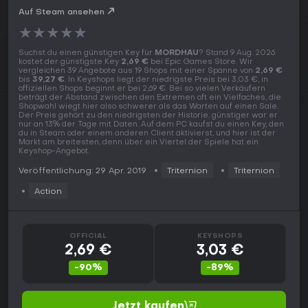
Auf Steam ansehen
★
★
★
★
★
Suchst du einen günstigen Key für
MORDHAU
? Stand 9 Aug. 2026
kostet der günstigste Key
2,69 €
bei Epic Games Store. Wir
vergleichen 39 Angebote aus 19 Shops mit einer Spanne von
2,69 €
bis
39,27 €
. In Keyshops liegt der niedrigste Preis bei 3,03 €, in
offiziellen Shops beginnt er bei 2,69 €. Bei so vielen Verkäufern
beträgt der Abstand zwischen den Extremen oft ein Vielfaches, die
Shopwahl wiegt hier also schwerer als das Warten auf einen Sale.
Der Preis gehört zu den niedrigsten der Historie, günstiger war er
nur an 13% der Tage mit Daten. Auf dem PC kaufst du einen Key, den
du in Steam oder einem anderen Client aktivierst, und hier ist der
Markt am breitesten, denn über ein Viertel der Spiele hat ein
Keyshop-Angebot.
Veröffentlichung: 29 Apr. 2019
Triternion
Triternion
Action
OFFICIAL
KEYSHOPS
2,69 €
3,03 €
-90%
-89%
Jetzt kaufen