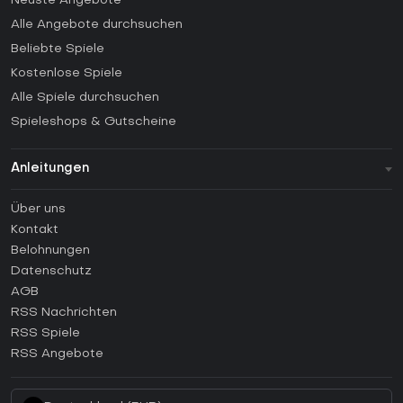
Neuste Angebote
Alle Angebote durchsuchen
Beliebte Spiele
Kostenlose Spiele
Alle Spiele durchsuchen
Spieleshops & Gutscheine
Anleitungen
FAQ
Über uns
Anleitungen
Kontakt
Wie aktiviert man einen Steam CD Key?
Belohnungen
Wie aktiviert man einen Epic Games CD Key?
Datenschutz
AGB
Wie aktiviert man einen GOG CD Key?
RSS Nachrichten
Wie aktiviert man einen Ubisoft Connect CD Key?
RSS Spiele
Wie aktiviert man einen EA App CD Key?
RSS Angebote
Wie aktiviert man einen Battle.net CD Key?