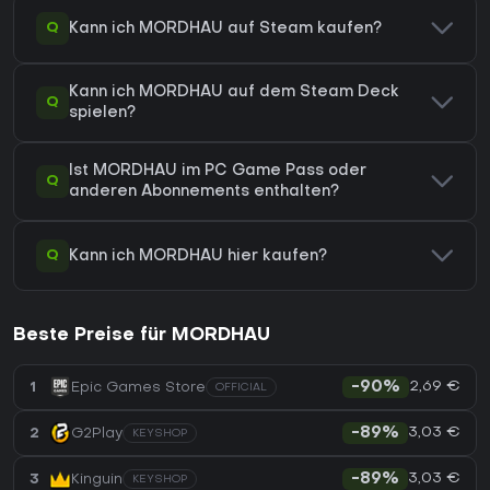
Q
Kann ich MORDHAU auf Steam kaufen?
Kann ich MORDHAU auf dem Steam Deck
Q
spielen?
Ist MORDHAU im PC Game Pass oder
Q
anderen Abonnements enthalten?
Q
Kann ich MORDHAU hier kaufen?
Beste Preise für MORDHAU
2,69 €
1
Epic Games Store
-90%
OFFICIAL
3,03 €
2
G2Play
-89%
KEYSHOP
3,03 €
3
Kinguin
-89%
KEYSHOP