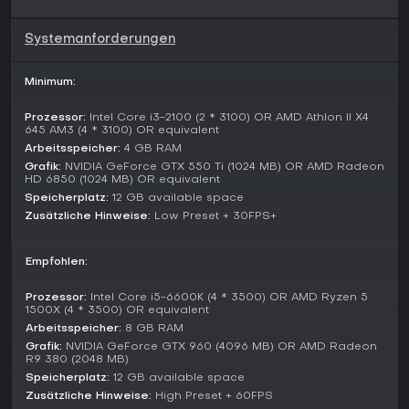
Spielmodi
Systemanforderungen
Das Spiel enthält zwei eigenständige Singleplayer-
Kampagnen, die denselben Zeitraum aus gegensätzlichen
Perspektiven zeigen. In der einen übernehmen Spieler DEA-
Minimum:
Agenten, die das Kartell zerschlagen wollen, in der anderen
führen sie die Narcos und bauen deren Operationen aus.
Prozessor:
Intel Core i3-2100 (2 * 3100) OR AMD Athlon II X4
Beide Kampagnen bestehen aus Missionen in verschiedenen
645 AM3 (4 * 3100) OR equivalent
Umgebungen, deren Ziele von Zielpersonen über
Arbeitsspeicher:
4 GB RAM
Überwachungsgeräte und Beweissicherung bis hin zu
Grafik:
NVIDIA GeForce GTX 550 Ti (1024 MB) OR AMD Radeon
Eskort-Aufträgen reichen. Zusätzliche Nebenmissionen
HD 6850 (1024 MB) OR equivalent
dienen dem Ressourcen-Erwerb und dem Testen neuer
Speicherplatz:
12 GB available space
Truppzusammenstellungen.
Zusätzliche Hinweise:
Low Preset + 30FPS+
Der Fortschritt ergibt sich direkt aus den abgeschlossenen
Missionen und schaltet neue Einheiten, Upgrades und Story-
Empfohlen:
Elemente frei. Multiplayer-Optionen oder weitere Spielmodi
gibt es nicht.
Prozessor:
Intel Core i5-6600K (4 * 3500) OR AMD Ryzen 5
1500X (4 * 3500) OR equivalent
Setting and Characters
Arbeitsspeicher:
8 GB RAM
Die Handlung spielt in den Anfangsjahren des Drogenkriegs
Grafik:
NVIDIA GeForce GTX 960 (4096 MB) OR AMD Radeon
in Kolumbien und greift zentrale Ereignisse der Serie auf.
R9 380 (2048 MB)
Spieler treffen auf bekannte Figuren, die als Anführer mit
Speicherplatz:
12 GB available space
speziellen Fähigkeiten zur Verfügung stehen. Auf der einen
Zusätzliche Hinweise:
High Preset + 60FPS
Seite agieren DEA-Einheiten, auf der anderen Mitglieder des