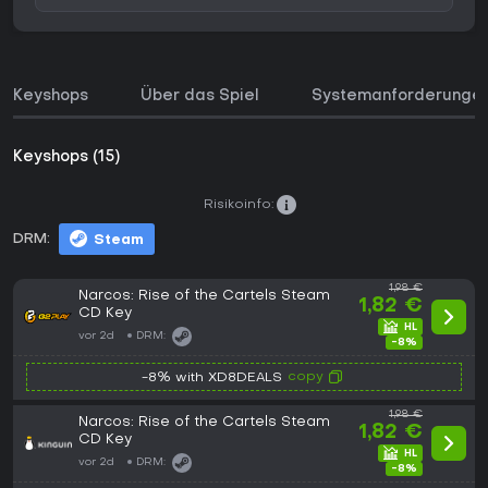
Keyshops
Über das Spiel
Systemanforderunge
Keyshops (15)
Risikoinfo:
DRM:
Steam
1,98 €
Narcos: Rise of the Cartels Steam
1,82 €
CD Key
vor 2d
DRM:
-8%
copy
-8% with XD8DEALS
1,98 €
Narcos: Rise of the Cartels Steam
1,82 €
CD Key
vor 2d
DRM:
-8%