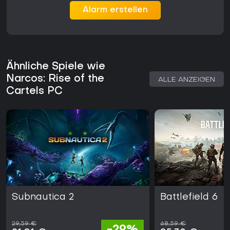
Alarm erstellen
Ähnliche Spiele wie
Narcos: Rise of the
ALLE ANZEIGEN
Cartels PC
Subnautica 2
Battlefield 6
29,59 €
68,59 €
-29%