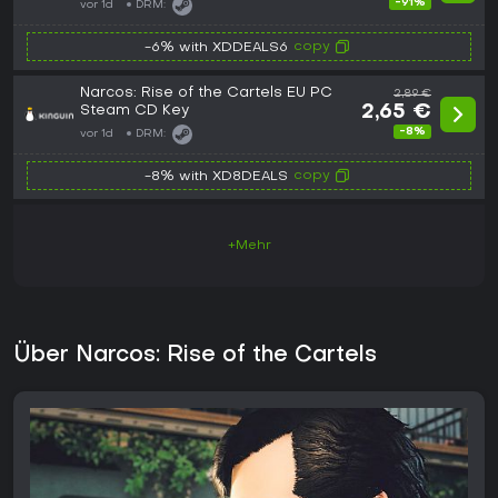
-91%
vor 1d
DRM:
copy
-6% with XDDEALS6
Narcos: Rise of the Cartels EU PC
2,89 €
Steam CD Key
2,65 €
-8%
vor 1d
DRM:
copy
-8% with XD8DEALS
+Mehr
Über Narcos: Rise of the Cartels