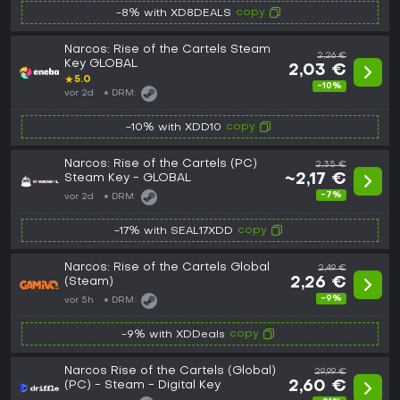
copy
-8% with XD8DEALS
Narcos: Rise of the Cartels Steam
2,26 €
Key GLOBAL
2,03 €
★
5.0
-10%
vor 2d
DRM:
copy
-10% with XDD10
Narcos: Rise of the Cartels (PC)
2,35 €
Steam Key - GLOBAL
~2,17 €
-7%
vor 2d
DRM:
copy
-17% with SEAL17XDD
Narcos: Rise of the Cartels Global
2,49 €
(Steam)
2,26 €
-9%
vor 5h
DRM:
copy
-9% with XDDeals
Narcos Rise of the Cartels (Global)
29,99 €
(PC) - Steam - Digital Key
2,60 €