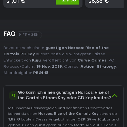
21,01 €
25,38 €
FAQ
9 FRAGEN
Bevor du nach einem
günstigen Narcos: Rise of the
Cartels PC Key
suchst, prüfe die wichtigsten Fakten.
Entwickelt von
Kuju
. Veröffentlicht von
Curve Games
. PC
Release-Datum:
19 Nov. 2019
. Genres:
Action
,
Strategy
.
Altersfreigabe:
PEGI 18
.
Wo kann ich einen günstigen Narcos: Rise of
Q
the Cartels Steam Key oder CD Key kaufen?
Mit unserem Preisvergleich und verifizierten Rabattcodes
kannst du einen
Narcos: Rise of the Cartels Key
schon ab
1,82 €
kaufen. Dieses Angebot ist bei
G2Play
verfügbar und
gehört zu den günstigsten auf dem Markt. Alle auf XD.deals