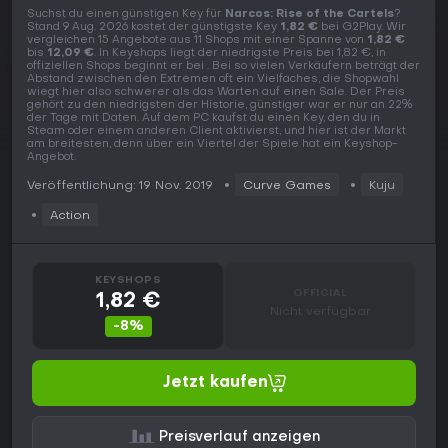
Suchst du einen günstigen Key für
Narcos: Rise of the Cartels
?
Stand 9 Aug. 2026 kostet der günstigste Key
1,82 €
bei G2Play. Wir
vergleichen 15 Angebote aus 11 Shops mit einer Spanne von
1,82 €
bis
12,09 €
. In Keyshops liegt der niedrigste Preis bei 1,82 €, in
offiziellen Shops beginnt er bei . Bei so vielen Verkäufern beträgt der
Abstand zwischen den Extremen oft ein Vielfaches, die Shopwahl
wiegt hier also schwerer als das Warten auf einen Sale. Der Preis
gehört zu den niedrigsten der Historie, günstiger war er nur an 22%
der Tage mit Daten. Auf dem PC kaufst du einen Key, den du in
Steam oder einem anderen Client aktivierst, und hier ist der Markt
am breitesten, denn über ein Viertel der Spiele hat ein Keyshop-
Angebot.
Veröffentlichung: 19 Nov. 2019
Curve Games
Kuju
Action
KEYSHOPS
OFFICIAL
1,82 €
Nicht verfügbar
-8%
Jetzt kaufen
Preisverlauf anzeigen