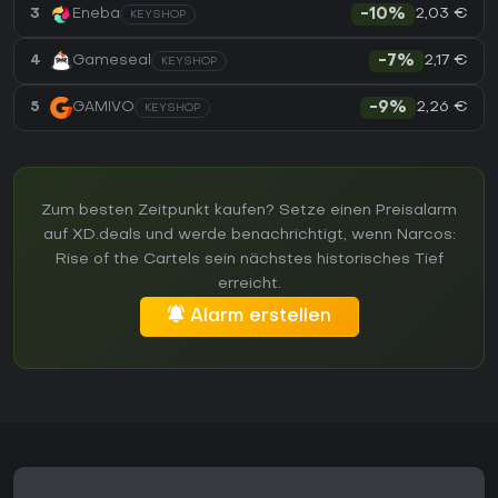
2,03 €
3
Eneba
-10%
KEYSHOP
2,17 €
4
Gameseal
-7%
KEYSHOP
2,26 €
5
GAMIVO
-9%
KEYSHOP
Zum besten Zeitpunkt kaufen? Setze einen Preisalarm
auf XD.deals und werde benachrichtigt, wenn Narcos:
Rise of the Cartels sein nächstes historisches Tief
erreicht.
Alarm erstellen