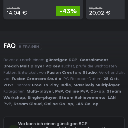
24,63 €
22,75 €
-43%
14,04 €
20,02 €
FAQ
8 FRAGEN
Bevor du nach einem
günstigen SCP: Containment
Breach Multiplayer PC Key
suchst, prüfe die wichtigsten
Fakten. Entwickelt von
Fusion Creators Studio
. Veröffentlicht
von
Fusion Creators Studio
. PC Release-Datum:
25 Okt.
2021
. Genres:
Free To Play
,
Indie
,
Massively Multiplayer
.
Kategorien:
Multi-player
,
PvP
,
Online PvP
,
Co-op
,
Steam
Workshop
,
Single-player
,
Steam Achievements
,
LAN
PvP
,
Steam Cloud
,
Online Co-op
,
LAN Co-op
.
Wo kann ich einen günstigen SCP: