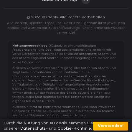
Back to the top
© 2026 XD.deals. Alle Rechte vorbehalten.
Alle Marken, Spieltitel, Logos und Bilder sind Eigentum ihrer jeweiligen
Inhaber und werden nur zu Identifizierungs- und Informationszwecken
verwendet.
Haftungsausschluss:
XD.deals ist ein unabhängiger
Preisvergleichs- und Deal-Aggregationsdienst und ist nicht mit
Valve Corporation verbunden oder von ihr unterstützt. Steam und
das Steam-Logo sind Marken und/oder eingetragene Marken der
Valve Corporation.
XD.deals verwendet öffentlich zugängliche Daten von Steam und
zeigt Preisinformationen von Drittanbietern nur zu
Informationszwecken an. Wir verkaufen keine Produkte oder
digitalen Keys und übernehmen keine Gewähr für die Richtigkeit,
Verfügbarkeit oder Gültigkeit der angezeigten Angebote oder
digitalen Keys. Überprüfen Sie die endgültigen Bedingungen
immer direkt auf der Website des Shops, bevor Sie einen Kauf
tätigen. Jeder Kauf digitaler Keys bei Drittanbietern erfolgt auf
eigenes Risiko des Nutzers.
XD.deals nimmt an Partnerprogrammen teil und kann Provisionen
für qualifizierende Käufe über unsere Links erhalten. Als Amazon-
Partner verdienen wir an qualifizierten Käufen.
Durch die Nutzung von XD.deals stimmen Sie
Verstanden!
unserer
Datenschutz- und Cookie-Richtlinie
.