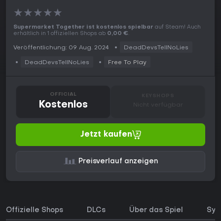
★
★
★
★
★
Supermarket Together ist kostenlos spielbar
auf Steam! Auch
erhältlich in 1 offiziellen Shops ab
0,00 €
.
Veröffentlichung: 09 Aug. 2024
DeadDevsTellNoLies
DeadDevsTellNoLies
Free To Play
OFFICIAL
KEYSHOPS
Kostenlos
Nicht verfügbar
Jetzt kaufen
Preisverlauf anzeigen
Offizielle Shops
DLCs
Über das Spiel
Sys