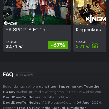
EA SPORTS FC 26
Kingmakers
68,91 €
2,88 €
-67%
22,74 €
2,71 €
FAQ
8 FRAGEN
Bevor du nach einem
günstigen Supermarket Together
PC Key
suchst, prüfe die wichtigsten Fakten. Entwickelt von
DeadDevsTellNoLies
. Veröffentlicht von
DeadDevsTellNoLies
. PC Release-Datum:
09 Aug. 2024
.
Genres:
Free To Play
,
Indie
,
Casual
,
Simulation
.