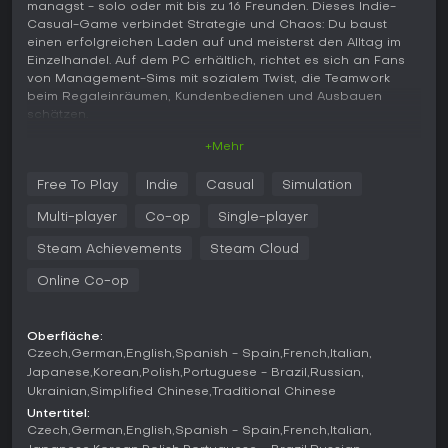
managst - solo oder mit bis zu 16 Freunden. Dieses Indie-
Casual-Game verbindet Strategie und Chaos: Du baust
einen erfolgreichen Laden auf und meisterst den Alltag im
Einzelhandel. Auf dem PC erhältlich, richtet es sich an Fans
von Management-Sims mit sozialem Twist, die Teamwork
beim Regaleinräumen, Kundenbedienen und Ausbauen
schätzen.
+Mehr
Gameplay
Im Kern von Supermarket Together geht's um Inventar-
Free To Play
Indie
Casual
Simulation
Management, Kundenzufriedenheit und Ladenwachstum. Du
startest mit über 300 Produkten in Kategorien wie Basics,
Multi-player
Co-op
Single-player
Apotheke, Obst & Gemüse, Elektronik, Babybedarf und
Garten. Wenn dein Supermarkt läuft, schaltest du Franchises
Steam Achievements
Steam Cloud
und Perks via Skills-Blackboard frei - mit Franchise Points für
Online Co-op
bessere Mitarbeiter oder neue Vorteile.
Expansion ist entscheidend: Du kaufst mehr Verkaufsfläche,
Lager oder Ausstellungsflächen für bis zu 49.000 Produkte
Oberfläche:
auf maximierten Regalen. Personal spielt eine große Rolle -
Czech
German
English
Spanish - Spain
French
Italian
18 Mitarbeiter in sieben Rollen: Kassierer, Nachfüller, Lagerist,
Japanese
Korean
Polish
Portuguese - Brazil
Russian
Security, Techniker, Verpacker und Produktion. Sie leveln in
Ukrainian
Simplified Chinese
Traditional Chinese
ihren Jobs hoch und werden effizienter.
Untertitel:
Czech
German
English
Spanish - Spain
French
Italian
Zusätzliche Aufgaben sorgen für Tiefe: Putzen für glückliche