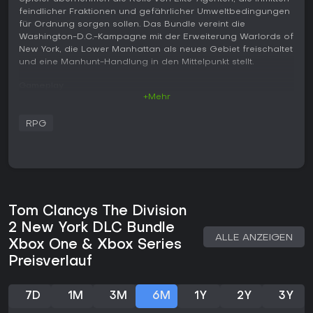
feindlicher Fraktionen und gefährlicher Umweltbedingungen
für Ordnung sorgen sollen. Das Bundle vereint die
Washington-D.C.-Kampagne mit der Erweiterung Warlords of
New York, die Lower Manhattan als neues Gebiet freischaltet
und eine Manhunt-Handlung in den Mittelpunkt stellt.
Gameplay
+Mehr
Im Mittelpunkt steht die Erkundung offener Spielwelten,
Kämpfe gegen gegnerische Gruppen und das Sammeln von
RPG
Ausrüstung. Missionen führen durch die Eroberung von
Hochburgen, die Sicherung von Siedlungen und das Erfüllen
von Zielen, die den Zerfall und Wiederaufbau der
Gesellschaft vorantreiben. Das Kampfsystem setzt auf
deckungsbasiertes Schießen mit zahlreichen Waffen, Skills
und Gadgets, die über Mods und Talente angepasst werden
können.
Tom Clancys The Division
2 New York DLC Bundle
Im Verlauf wählen Spieler eine Spezialisierung -
ALLE ANZEIGEN
Demolitionist, Sharpshooter oder Survivalist - und erhalten
Xbox One & Xbox Series
dadurch einzigartige Fähigkeiten, die den eigenen Spielstil
Preisverlauf
und die Rolle im Team beeinflussen. Der New-York-Inhalt hebt
das Level-Cap auf 40 an und führt ein überarbeitetes Gear-
und Build-System ein, das tiefere Anpassungen von Werten
7D
1M
3M
6M
1Y
2Y
3Y
und Ausrüstung erlaubt.