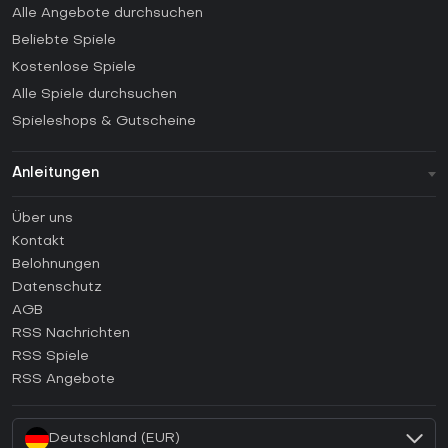
Alle Angebote durchsuchen
Beliebte Spiele
Kostenlose Spiele
Alle Spiele durchsuchen
Spieleshops & Gutscheine
Anleitungen
FAQ
Über uns
Anleitungen
Kontakt
Wie aktiviert man einen Steam CD Key?
Belohnungen
Wie aktiviert man einen Epic Games CD Key?
Datenschutz
AGB
Wie aktiviert man einen GOG CD Key?
RSS Nachrichten
Wie aktiviert man einen Ubisoft Connect CD Key?
RSS Spiele
Wie aktiviert man einen EA App CD Key?
RSS Angebote
Wie aktiviert man einen Battle.net CD Key?
Deutschland (EUR)