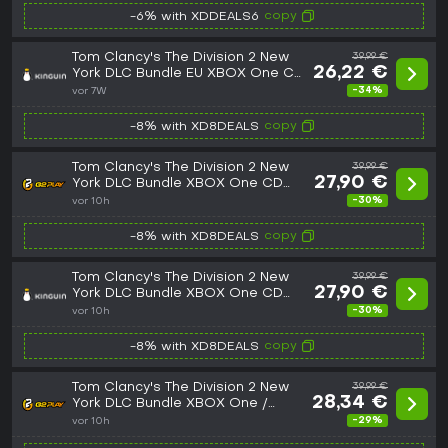
copy
-6% with XDDEALS6
Tom Clancy's The Division 2 New
39,99 €
26,22 €
York DLC Bundle EU XBOX One CD
Key
-34%
vor 7W
copy
-8% with XD8DEALS
Tom Clancy's The Division 2 New
39,99 €
27,90 €
York DLC Bundle XBOX One CD
Key
-30%
vor 10h
copy
-8% with XD8DEALS
Tom Clancy's The Division 2 New
39,99 €
27,90 €
York DLC Bundle XBOX One CD
Key
-30%
vor 10h
copy
-8% with XD8DEALS
Tom Clancy's The Division 2 New
39,99 €
28,34 €
York DLC Bundle XBOX One /
Xbox Series X|S CD Key
-29%
vor 10h