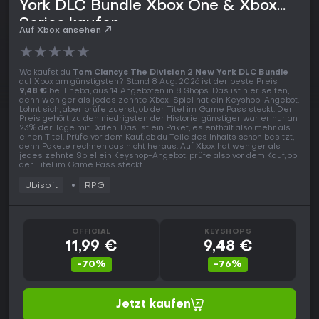
York DLC Bundle Xbox One & Xbox
Series kaufen
Auf Xbox ansehen
★
★
★
★
★
Wo kaufst du
Tom Clancys The Division 2 New York DLC Bundle
auf Xbox am günstigsten? Stand 8 Aug. 2026 ist der beste Preis
9,48 €
bei Eneba, aus 14 Angeboten in 8 Shops. Das ist hier selten,
denn weniger als jedes zehnte Xbox-Spiel hat ein Keyshop-Angebot.
Lohnt sich, aber prüfe zuerst, ob der Titel im Game Pass steckt. Der
Preis gehört zu den niedrigsten der Historie, günstiger war er nur an
23% der Tage mit Daten. Das ist ein Paket, es enthält also mehr als
einen Titel. Prüfe vor dem Kauf, ob du Teile des Inhalts schon besitzt,
denn Pakete rechnen das nicht heraus. Auf Xbox hat weniger als
jedes zehnte Spiel ein Keyshop-Angebot, prüfe also vor dem Kauf, ob
der Titel im Game Pass steckt.
Ubisoft
RPG
OFFICIAL
KEYSHOPS
11,99 €
9,48 €
-70%
-76%
Jetzt kaufen