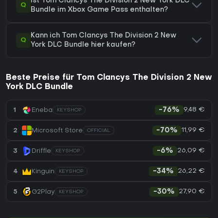
Ist Tom Clancys The Division 2 New York DLC
Q
Bundle im Xbox Game Pass enthalten?
Kann ich Tom Clancys The Division 2 New
Q
York DLC Bundle hier kaufen?
Beste Preise für Tom Clancys The Division 2 New
York DLC Bundle
9,48 €
1
Eneba
-76%
KEYSHOP
11,99 €
2
Microsoft Store
-70%
OFFICIAL
26,09 €
3
Driffle
-6%
KEYSHOP
26,22 €
4
Kinguin
-34%
KEYSHOP
27,90 €
5
G2Play
-30%
KEYSHOP