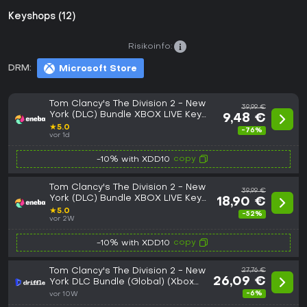
Keyshops (12)
Risikoinfo:
DRM:
Microsoft Store
Tom Clancy's The Division 2 - New
39,99 €
York (DLC) Bundle XBOX LIVE Key
9,48 €
EUROPE
★
5.0
-76%
vor 1d
copy
-10% with XDD10
Tom Clancy's The Division 2 - New
39,99 €
York (DLC) Bundle XBOX LIVE Key
18,90 €
GLOBAL
★
5.0
-52%
vor 2W
copy
-10% with XDD10
Tom Clancy's The Division 2 - New
27,76 €
26,09 €
York DLC Bundle (Global) (Xbox
One / Xbox Series X|S) - Xbox
-6%
vor 10W
Live - Digital Key