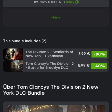
copy
-8% with XD8DEALS
+Mehr
This bundle includes (2)
The Division 2 - Warlords of
5,99 €
-80%
New York - Expansion
Tom Clancy's The Division 2
8,99 €
-40%
- Battle for Brooklyn DLC
Über Tom Clancys The Division 2 New
York DLC Bundle