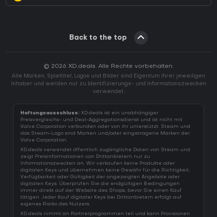
Back to the top
© 2026 XD.deals. Alle Rechte vorbehalten.
Alle Marken, Spieltitel, Logos und Bilder sind Eigentum ihrer jeweiligen
Inhaber und werden nur zu Identifizierungs- und Informationszwecken
verwendet.
Haftungsausschluss:
XD.deals ist ein unabhängiger
Preisvergleichs- und Deal-Aggregationsdienst und ist nicht mit
Valve Corporation verbunden oder von ihr unterstützt. Steam und
das Steam-Logo sind Marken und/oder eingetragene Marken der
Valve Corporation.
XD.deals verwendet öffentlich zugängliche Daten von Steam und
zeigt Preisinformationen von Drittanbietern nur zu
Informationszwecken an. Wir verkaufen keine Produkte oder
digitalen Keys und übernehmen keine Gewähr für die Richtigkeit,
Verfügbarkeit oder Gültigkeit der angezeigten Angebote oder
digitalen Keys. Überprüfen Sie die endgültigen Bedingungen
immer direkt auf der Website des Shops, bevor Sie einen Kauf
tätigen. Jeder Kauf digitaler Keys bei Drittanbietern erfolgt auf
eigenes Risiko des Nutzers.
XD.deals nimmt an Partnerprogrammen teil und kann Provisionen