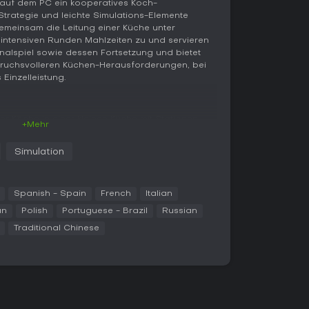
 auf dem PC ein kooperatives Koch-
 Strategie und leichte Simulations-Elemente
emeinsam die Leitung einer Küche unter
, intensiven Runden Mahlzeiten zu und servieren
inalspiel sowie dessen Fortsetzung und bietet
ruchsvolleren Küchen-Herausforderungen, bei
Einzelleistung.
ier Köche in einer kleinen Küche mit Stationen
+Mehr
 und Ausliefern. Bestellungen erscheinen mit
fgaben wie Gemüse waschen, Patties grillen oder
Simulation
hne sich gegenseitig zu blockieren oder
wegung beschränkt sich auf vorgegebene Wege,
er weitergegeben werden, ohne sie fallen zu
 feste Küchenlayouts und einfache Rezepte wie
Spanish - Spain
French
Italian
eil führt werfbare Zutaten, bewegliche Elemente
an
Polish
Portuguese - Brazil
Russian
r sowie unterschiedliche Themenwelten ein,
Traditional Chinese
raum-Küchen. Erfolg hängt von klarer
ng ab - ein einziger Fehler kann den gesamten
n Teilen die Hauptkampagne und führt die Spieler