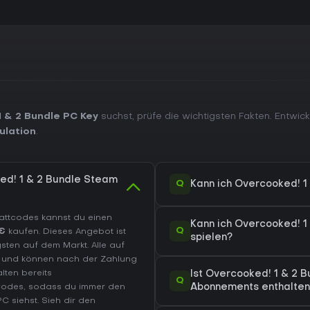
 & 2 Bundle PC Key
suchst, prüfe die wichtigsten Fakten. Entwic
ulation
.
ed! 1 & 2 Bundle Steam
Q
Kann ich Overcooked! 1
battcodes kannst du einen
Kann ich Overcooked! 
Q
 €
kaufen. Dieses Angebot ist
spielen?
ten auf dem Markt. Alle auf
rt und können nach der Zahlung
lten bereits
Ist Overcooked! 1 & 2
Q
Codes, sodass du immer den
Abonnements enthalten
PC
siehst. Sieh dir den