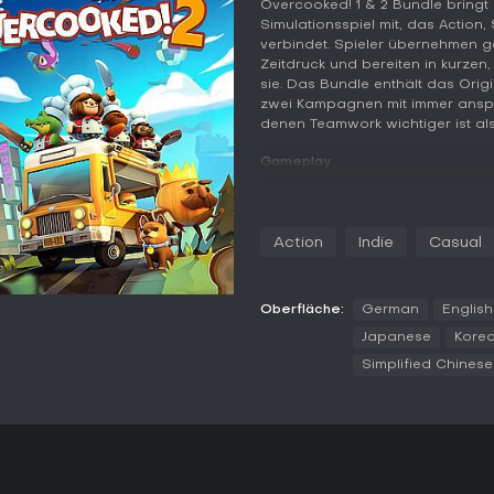
Overcooked! 1 & 2 Bundle bringt
Simulationsspiel mit, das Action,
verbindet. Spieler übernehmen g
Zeitdruck und bereiten in kurzen
sie. Das Bundle enthält das Orig
zwei Kampagnen mit immer ansp
denen Teamwork wichtiger ist als 
Gameplay
In jeder Runde arbeiten ein bis v
zum Schneiden, Kochen, Anrichten
Zeitlimit, sodass die Spieler Au
Action
Indie
Casual
Sushi zusammenstellen müssen, o
Brände zu verursachen. Die Be
und Zutaten müssen getragen od
lassen. Der erste Teil setzt auf
Oberfläche:
German
English
Burger oder Salate. Der zweite T
Japanese
Kore
wie Plattformen und Förderbände
Simplified Chinese
darunter Unterwasser- oder Welt
Absprache und Aufgabenverteilu
Ablauf stoppen.
Spielmodi
Der Story-Modus bildet in beide