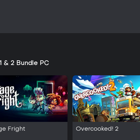
Unterstützung und verfeinerte Me
und später den ersten Teil nachh
bis vier Teilnehmern, die sich auf
der Küchen sorgt für abwechslung
überfordern. Wer entspannte So
Handlungsstränge sucht, wird d
ansprechend finden. Gruppen, d
suchen, werden in den Küchen j
 1 & 2 Bundle PC
ge Fright
Overcooked! 2