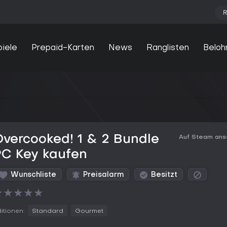
R
piele
Prepaid-Karten
News
Ranglisten
Beloh
vercooked! 1 & 2 Bundle
Auf Steam an
PC Key kaufen
Wunschliste
Preisalarm
Besitzt
★
★
★
★
★
itionen:
Standard
Gourmet