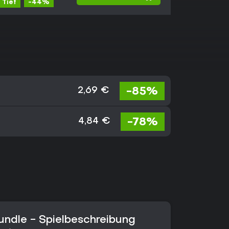
-44%
 Tief
-85%
2,69 €
-78%
4,84 €
undle - Spielbeschreibung