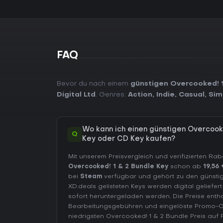
FAQ
Bevor du nach einem
günstigen Overcooked! 1
Digital Ltd
. Genres:
Action
,
Indie
,
Casual
,
Sim
Wo kann ich einen günstigen Overcook
Q
Key oder CD Key kaufen?
Mit unserem Preisvergleich und verifizierten Ra
Overcooked! 1 & 2 Bundle Key
schon ab
19,56
bei
Steam
verfügbar und gehört zu den günstigs
XD.deals gelisteten Keys werden digital geliefe
sofort heruntergeladen werden. Die Preise entha
Bearbeitungsgebühren und eingelöste Promo-
niedrigsten Overcooked! 1 & 2 Bundle Preis auf