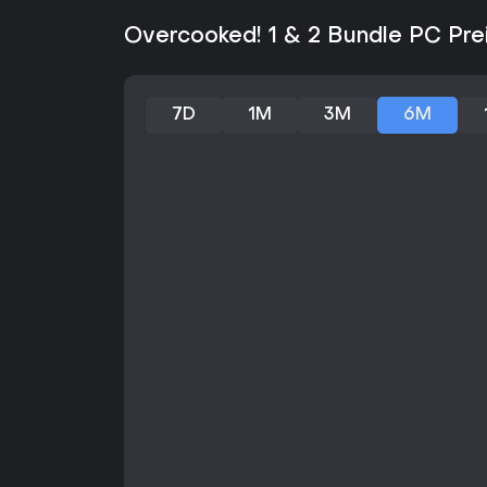
Overcooked! 1 & 2 Bundle PC Pre
7D
1M
3M
6M