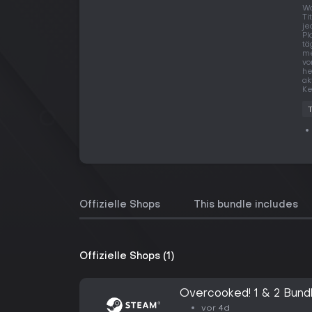
Wo
Ti
je
Pl
tä
me
vo
he
ak
Ke
Offizielle Shops
This bundle includes
Offizielle Shops (1)
Overcooked! 1 & 2 Bund
vor 4d