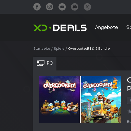
Angebote
S
Startseite
Spiele
Overcooked! 1 & 2 Bundle
PC
O
Ed