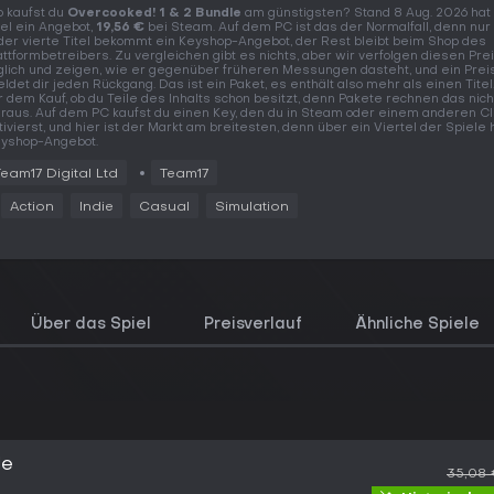
 kaufst du
Overcooked! 1 & 2 Bundle
am günstigsten? Stand 8 Aug. 2026 hat
tel ein Angebot,
19,56 €
bei Steam. Auf dem PC ist das der Normalfall, denn nur
der vierte Titel bekommt ein Keyshop-Angebot, der Rest bleibt beim Shop des
attformbetreibers. Zu vergleichen gibt es nichts, aber wir verfolgen diesen Pre
glich und zeigen, wie er gegenüber früheren Messungen dasteht, und ein Prei
ldet dir jeden Rückgang. Das ist ein Paket, es enthält also mehr als einen Titel
r dem Kauf, ob du Teile des Inhalts schon besitzt, denn Pakete rechnen das nich
raus. Auf dem PC kaufst du einen Key, den du in Steam oder einem anderen Cl
tivierst, und hier ist der Markt am breitesten, denn über ein Viertel der Spiele 
yshop-Angebot.
Team17 Digital Ltd
Team17
Action
Indie
Casual
Simulation
Über das Spiel
Preisverlauf
Ähnliche Spiele
le
35,08