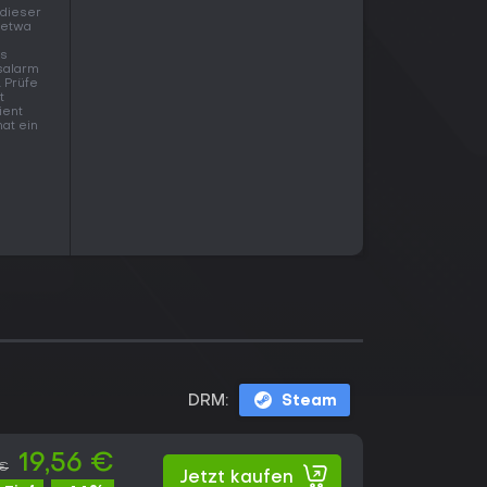
 dieser
 etwa
is
salarm
. Prüfe
t
ient
hat ein
DRM:
Steam
19,56 €
 €
Jetzt kaufen