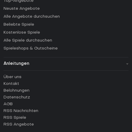
Top-Angebote
Neuste Angebote
Alle Angebote durchsuchen
Beliebte Spiele
Kostenlose Spiele
Alle Spiele durchsuchen
Spieleshops & Gutscheine
Anleitungen
FAQ
Über uns
Anleitungen
Kontakt
Wie aktiviert man einen Steam CD Key?
Belohnungen
Wie aktiviert man einen Epic Games CD Key?
Datenschutz
AGB
Wie aktiviert man einen GOG CD Key?
RSS Nachrichten
Wie aktiviert man einen Ubisoft Connect CD Key?
RSS Spiele
Wie aktiviert man einen EA App CD Key?
RSS Angebote
Wie aktiviert man einen Battle.net CD Key?