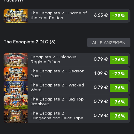
Packs (1)
The Escapists 2 - Game of
6,65 €
-75%
the Year Edition
The Escapists 2 DLC (5)
ALLE ANZEIGEN
Escapists 2 - Glorious
0,79 €
-76%
Regime Prison
The Escapists 2 - Season
1,89 €
-77%
Pass
The Escapists 2 - Wicked
0,79 €
-76%
Ward
The Escapists 2 - Big Top
0,79 €
-76%
Breakout
The Escapists 2 -
0,79 €
-76%
Dungeons and Duct Tape