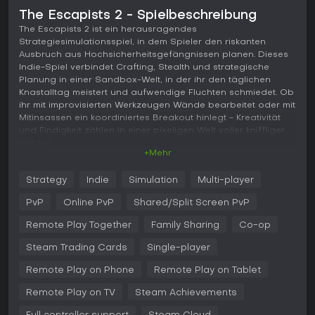
The Escapists 2 - Spielbeschreibung
The Escapists 2 ist ein herausragendes
Strategiesimulationsspiel, in dem Spieler den riskanten
Ausbruch aus Hochsicherheitsgefängnissen planen. Dieses
Indie-Spiel verbindet Crafting, Stealth und strategische
Planung in einer Sandbox-Welt, in der ihr den täglichen
Knastalltag meistert und aufwendige Fluchten schmiedet. Ob
ihr mit improvisierten Werkzeugen Wände bearbeitet oder mit
Mitinsassen ein koordiniertes Breakout hinlegt - Kreativität
und Findigkeit zählen in einer pixeligen Welt voller kniffliger
Hürden.
+Mehr
Gameplay
Strategy
Indie
Simulation
Multi-player
In The Escapists 2 dreht sich alles darum, euch in den
Gefängnisalltag einzufügen und heimlich Ressourcen für
PvP
Online PvP
Shared/Split Screen PvP
den großen Ausbruch zu sammeln. Ihr besucht Appelle,
erledigt Jobs wie Wäscherei oder Metallverarbeitung, um
Remote Play Together
Family Sharing
Co-op
Geld zu machen, und haltet euch an den Zeitplan, um die
Steam Trading Cards
Single-player
Wachen nicht misstrauisch zu machen. Crafting ist zentral:
Kombiniert Seife mit Socken zu Waffen oder Zangen zum
Remote Play on Phone
Remote Play on Tablet
Durchschneiden von Zäunen. Das Kampfsystem bietet
Blocken, Attack-Ketten und Ausweichen, was Duelle
Remote Play on TV
Steam Achievements
spannend macht. Erkundet mehrstöckige Knaste mit
Lüftungen, Dächern und Tunneln - clevere Taktiken sind