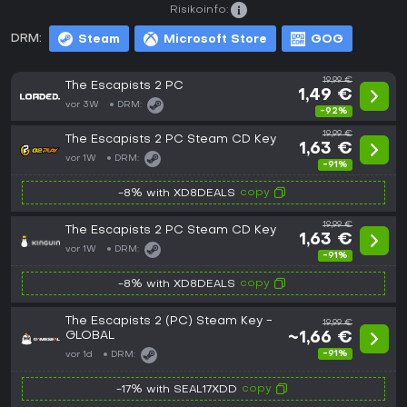
Risikoinfo:
DRM:
Steam
Microsoft Store
GOG
19,99 €
The Escapists 2 PC
1,49 €
vor 3W
DRM:
-92%
19,99 €
The Escapists 2 PC Steam CD Key
1,63 €
vor 1W
DRM:
-91%
copy
-8% with XD8DEALS
19,99 €
The Escapists 2 PC Steam CD Key
1,63 €
vor 1W
DRM:
-91%
copy
-8% with XD8DEALS
The Escapists 2 (PC) Steam Key -
19,99 €
GLOBAL
~1,66 €
-91%
vor 1d
DRM:
copy
-17% with SEAL17XDD