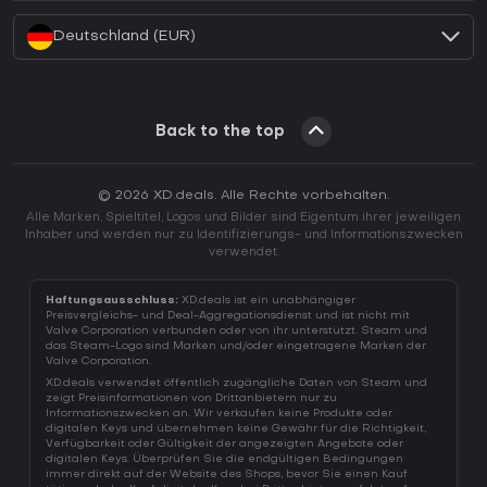
Deutschland (EUR)
Back to the top
© 2026 XD.deals. Alle Rechte vorbehalten.
Alle Marken, Spieltitel, Logos und Bilder sind Eigentum ihrer jeweiligen
Inhaber und werden nur zu Identifizierungs- und Informationszwecken
verwendet.
Haftungsausschluss:
XD.deals ist ein unabhängiger
Preisvergleichs- und Deal-Aggregationsdienst und ist nicht mit
Valve Corporation verbunden oder von ihr unterstützt. Steam und
das Steam-Logo sind Marken und/oder eingetragene Marken der
Valve Corporation.
XD.deals verwendet öffentlich zugängliche Daten von Steam und
zeigt Preisinformationen von Drittanbietern nur zu
Informationszwecken an. Wir verkaufen keine Produkte oder
digitalen Keys und übernehmen keine Gewähr für die Richtigkeit,
Verfügbarkeit oder Gültigkeit der angezeigten Angebote oder
digitalen Keys. Überprüfen Sie die endgültigen Bedingungen
immer direkt auf der Website des Shops, bevor Sie einen Kauf