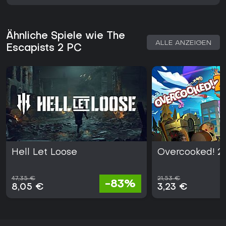
Ähnliche Spiele wie The
ALLE ANZEIGEN
Escapists 2 PC
Hell Let Loose
Overcooked! 2
47,35 €
21,53 €
-83%
8,05 €
3,23 €