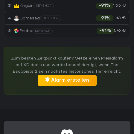
1,63 €
3
Kinguin
-91%
KEYSHOP
1,66 €
4
Gameseal
-91%
KEYSHOP
1,76 €
5
Eneba
-91%
KEYSHOP
Zum besten Zeitpunkt kaufen? Setze einen Preisalarm
auf XD.deals und werde benachrichtigt, wenn The
Escapists 2 sein nächstes historisches Tief erreicht.
Alarm erstellen