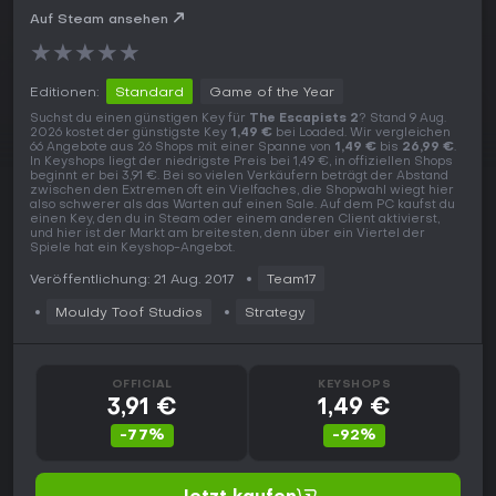
Auf Steam ansehen
★
★
★
★
★
Editionen:
Standard
Game of the Year
Suchst du einen günstigen Key für
The Escapists 2
? Stand 9 Aug.
2026 kostet der günstigste Key
1,49 €
bei Loaded. Wir vergleichen
66 Angebote aus 26 Shops mit einer Spanne von
1,49 €
bis
26,99 €
.
In Keyshops liegt der niedrigste Preis bei 1,49 €, in offiziellen Shops
beginnt er bei 3,91 €. Bei so vielen Verkäufern beträgt der Abstand
zwischen den Extremen oft ein Vielfaches, die Shopwahl wiegt hier
also schwerer als das Warten auf einen Sale. Auf dem PC kaufst du
einen Key, den du in Steam oder einem anderen Client aktivierst,
und hier ist der Markt am breitesten, denn über ein Viertel der
Spiele hat ein Keyshop-Angebot.
Veröffentlichung: 21 Aug. 2017
Team17
Mouldy Toof Studios
Strategy
OFFICIAL
KEYSHOPS
3,91 €
1,49 €
-77%
-92%