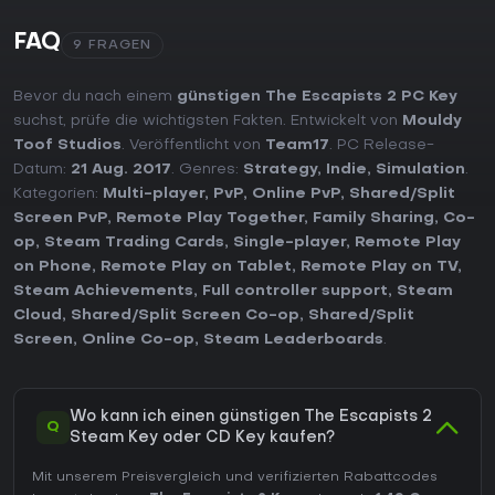
FAQ
9 FRAGEN
Bevor du nach einem
günstigen The Escapists 2 PC Key
suchst, prüfe die wichtigsten Fakten. Entwickelt von
Mouldy
Toof Studios
. Veröffentlicht von
Team17
. PC Release-
Datum:
21 Aug. 2017
. Genres:
Strategy
,
Indie
,
Simulation
.
Kategorien:
Multi-player
,
PvP
,
Online PvP
,
Shared/Split
Screen PvP
,
Remote Play Together
,
Family Sharing
,
Co-
op
,
Steam Trading Cards
,
Single-player
,
Remote Play
on Phone
,
Remote Play on Tablet
,
Remote Play on TV
,
Steam Achievements
,
Full controller support
,
Steam
Cloud
,
Shared/Split Screen Co-op
,
Shared/Split
Screen
,
Online Co-op
,
Steam Leaderboards
.
Wo kann ich einen günstigen The Escapists 2
Q
Steam Key oder CD Key kaufen?
Mit unserem Preisvergleich und verifizierten Rabattcodes