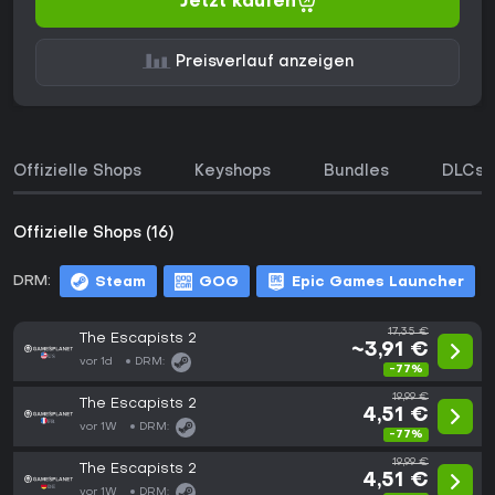
Jetzt kaufen
Preisverlauf anzeigen
Offizielle Shops
Keyshops
Bundles
DLCs
Offizielle Shops (16)
DRM:
Steam
GOG
Epic Games Launcher
17,35 €
The Escapists 2
~3,91 €
vor 1d
DRM:
-77%
19,99 €
The Escapists 2
4,51 €
vor 1W
DRM:
-77%
19,99 €
The Escapists 2
4,51 €
vor 1W
DRM: