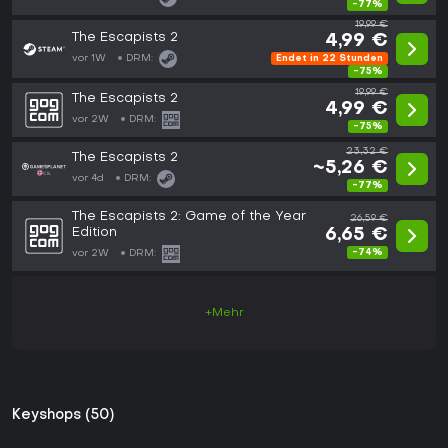
-77%
19,99 €
The Escapists 2
4,99 €
vor 1W
DRM:
Endet in 22 Stunden
-75%
19,99 €
The Escapists 2
4,99 €
vor 2W
DRM:
-75%
23,32 €
The Escapists 2
~5,26 €
vor 4d
DRM:
-77%
The Escapists 2: Game of the Year
26,59 €
Edition
6,65 €
-74%
vor 2W
DRM:
+Mehr
Keyshops (50)