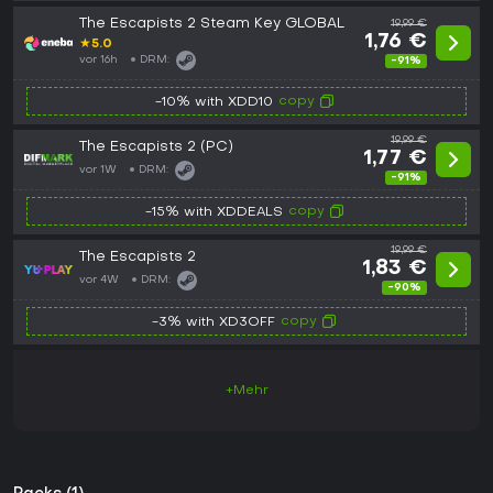
The Escapists 2 Steam Key GLOBAL
19,99 €
1,76 €
★
5.0
vor 16h
DRM:
-91%
copy
-10% with XDD10
19,99 €
The Escapists 2 (PC)
1,77 €
vor 1W
DRM:
-91%
copy
-15% with XDDEALS
19,99 €
The Escapists 2
1,83 €
vor 4W
DRM:
-90%
copy
-3% with XD3OFF
+Mehr