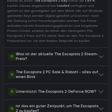
kannst du einen
The Escapists 2 Key
schon ab
1,49 €
kaufen. Dieses Angebot ist bei
Loaded
verfügbar und
gehört zu den günstigsten auf dem Markt. Alle auf XD.deals
gelisteten Keys werden digital geliefert und können nach
der Zahlung sofort heruntergeladen werden. Die Preise
enthalten bereits Bearbeitungsgebühren und eingelöste
Promo-Codes, sodass du immer den niedrigsten The
Escapists 2 Preis auf
PC
siehst. Sieh dir den
The Escapists 2
Preisverlauf
an, um zum besten Zeitpunkt zu kaufen.
Was ist der aktuelle The Escapists 2 Steam-
Q
Preis?
The Escapists 2 PC Sale & Rabatt - alles auf
Q
einen Blick
Q
Unterstützt The Escapists 2 GeForce NOW?
Ist das ein guter Zeitpunkt, um The Escapists
Q
2 zu kaufen?