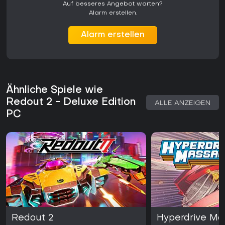
Auf besseres Angebot warten?
Optimierung belohnt. Das Spiel wird weiterhin unterstützt und
Alarm erstellen.
steht neuen Spielern offen.
Alarm erstellen
Ähnliche Spiele wie
Redout 2 - Deluxe Edition
ALLE ANZEIGEN
PC
Redout 2
Hyperdrive Ma