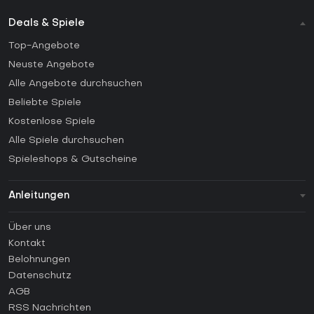
Deals & Spiele
Top-Angebote
Neuste Angebote
Alle Angebote durchsuchen
Beliebte Spiele
Kostenlose Spiele
Alle Spiele durchsuchen
Spieleshops & Gutscheine
Anleitungen
FAQ
Über uns
Anleitungen
Kontakt
Wie aktiviert man einen Steam CD Key?
Belohnungen
Wie aktiviert man einen Epic Games CD Key?
Datenschutz
AGB
Wie aktiviert man einen GOG CD Key?
RSS Nachrichten
Wie aktiviert man einen Ubisoft Connect CD Key?