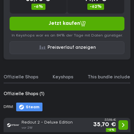
-6%
-62%
Jetzt kaufen
In Keyshops war es an 84% der Tage mit Daten günstiger.
Preisverlauf anzeigen
Offizielle Shops
Keyshops
This bundle includes
Offizielle Shops (1)
DRM:
Steam
37,98 €
Redout 2 - Deluxe Edition
35,70 €
vor 2W
-6%