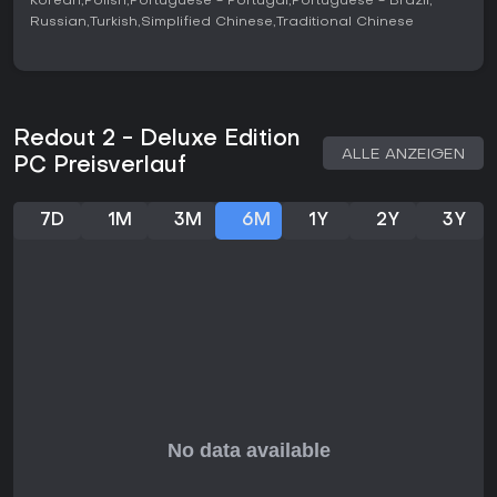
Korean
Polish
Portuguese - Portugal
Portuguese - Brazil
gebunden. Der Boost sorgt für kurzfristige
Russian
Turkish
Simplified Chinese
Traditional Chinese
Geschwindigkeitsschübe, kann aber zu Überhitzung führen,
die das Schiff beschädigt und eine Zwangsverlangsamung
auslöst. Die Strecken bieten Looping, Sprünge und enge
Kurven, die ständige Anpassungen erfordern, um das Tempo
zu halten. Eine Karriere führt von ersten Übungsläufen über
Ligen mit steigendem Schwierigkeitsgrad und umfasst
Redout 2 - Deluxe Edition
Dutzende umkehrbarer Kurse in verschiedenen Umgebungen.
ALLE ANZEIGEN
PC Preisverlauf
Spielmodi
Sechs zentrale Modi strukturieren die Rennen. Im Standard-
7D
1M
3M
6M
1Y
2Y
3Y
Rennen treten Piloten gegen KI oder andere Spieler an. Time
Attack fordert die schnellste Rundenzeit auf einzelnen
Strecken. Arena Race legt den Fokus auf Positionierung in
begrenzten Abschnitten. Last Man Standing scheidet nach
jedem Durchgang der Letzte aus, bis nur noch ein Fahrer
übrig bleibt. Speed Mode belohnt reine
Höchstgeschwindigkeit an Checkpoints. Boss Mode
verbindet drei Strecken zu einer langen Ausdauerprüfung.
Der Arcade-Modus schaltet sämtliche Inhalte frei, während
der separate Online-Multiplayer bis zu zwölf Teilnehmer in
eigenen oder Ranglistensitzungen unterstützt.
Fortschritt und Inhalte