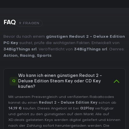
FAQ
9 FRAGEN
Bevor du nach einem
günstigen Redout 2 - Deluxe Edition
PC Key
suchst, prüfe die wichtigsten Fakten. Entwickelt von
34BigThings srl
. Veröffentlicht von
34BigThings srl
. Genres:
Action
,
Racing
,
Sports
.
Wo kann ich einen günstigen Redout 2 -
Q
Deluxe Edition Steam Key oder CD Key
kaufen?
Mit unserem Preisvergleich und verifizierten Rabattcodes
kannst du einen
Redout 2 - Deluxe Edition Key
schon ab
14,19 €
kaufen. Dieses Angebot ist bei
G2Play
verfügbar
und gehört zu den günstigsten auf dem Markt. Alle auf
XD.deals gelisteten Keys werden digital geliefert und können
nach der Zahlung sofort heruntergeladen werden. Die