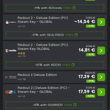
copy
-9% with XDDeals
Redout 2 - Deluxe Edition (PC)
37,98 €
~14,54 €
Steam Key - GLOBAL
-61%
vor 1d
copy
-17% with SEAL17XDD
Redout 2 - Deluxe Edition (PC)
37,98 €
Steam Key GLOBAL
14,81 €
★
5.0
-61%
vor 11h
copy
-10% with XDD10
36,00 €
Redout 2 Deluxe Edition
17,39 €
vor 1W
-51%
Redout 2 | Deluxe Edition (PC) -
37,98 €
17,59 €
Steam Key - GLOBAL
-53%
vor 1d
copy
-8% with G2A8XDD