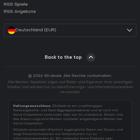
RSS Spiele
Wie aktiviert man einen EA App CD Key?
RSS Angebote
Wie aktiviert man einen Battle.net CD Key?
Deutschland (EUR)
Back to the top
© 2026 XD.deals. Alle Rechte vorbehalten.
Alle Marken, Spieltitel, Logos und Bilder sind Eigentum ihrer jeweiligen
Inhaber und werden nur zu Identifizierungs- und Informationszwecken
verwendet.
Haftungsausschluss:
XD.deals ist ein unabhängiger
Preisvergleichs- und Deal-Aggregationsdienst und ist nicht mit
Valve Corporation verbunden oder von ihr unterstützt. Steam und
das Steam-Logo sind Marken und/oder eingetragene Marken der
Valve Corporation.
XD.deals verwendet öffentlich zugängliche Daten von Steam und
zeigt Preisinformationen von Drittanbietern nur zu
Informationszwecken an. Wir verkaufen keine Produkte oder