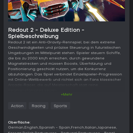
Redout 2 - Deluxe Edition -
Spielbeschreibung
Redout 2 ist ein Anti-Gravity-Rennspiel, bei dem extreme
Geschwindigkeiten und präzise Steuerung in futuristischen
Umgebungen im Mittelpunkt stehen. Spieler steuern Schiffe,
die bis zu 2000 km/h erreichen, durch gewundene
Magnetstrecken und müssen Boosts, Überhitzung und
Positionierung geschickt nutzen, um die Konkurrenz
abzuhängen. Das Spiel verbindet Einzelspieler-Progression
mit Online-Wettbewerb und richtet sich an Fans klassischer
Arcade-Racer, die auf Meisterschaft statt reine
Reaktionsfähigkeit setzen.
+Mehr
Gameplay
Action
Racing
Sports
Die Steuerung erfolgt über ein Twin-Stick-Schema: Der linke
Stick regelt die Kurvenlage, der rechte ermöglicht seitliches
Ausweichen auf engen Passagen. Zwölf unterschiedliche
Oberfläche:
Chassis stehen zur Verfügung, jedes mit eigenen
German
English
Spanish - Spain
French
Italian
Japanese
Fahreigenschaften und an ein bestimmtes Rennteam