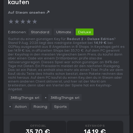
kaufen
Auf Steam ansehen
★
★
★
★
★
Editionen:
Standard
Ultimate
Deluxe
Suchst du einen günstigen Key für
Redout 2 - Deluxe Edition
?
Stand 9 Aug. 2026 liegt das niedrigste Angebot bei
14,19 €
bei
G2Play, ausgewählt aus 8 Angeboten in 8 Shops. In Keyshops geht es
bei 14,19 € los, in offiziellen Shops bei 35,70 €. Auf dem PC gewinnt
der Keyshop in den meisten Vergleichen beim Preis, du kaufst dann
aber einen Code von einem Drittanbieter, prüfe also die
Aktivierungsregion. Dieses Spiel war schon günstiger, an 84% der
Tage mit Daten. Ein Preisalarm meldet dir den nächsten Rückgang.
Das ist ein Paket, es enthält also mehr als einen Titel. Prüfe vor dem
Kauf, ob du Teile des Inhalts schon besitzt, denn Pakete rechnen das
nicht heraus. Auf dem PC kaufst du einen Key, den du in Steam oder
einem anderen Client aktivierst, und hier ist der Markt am
breitesten, denn über ein Viertel der Spiele hat ein Keyshop-
Angebot.
34BigThings srl
34BigThings srl
Action
Racing
Sports
OFFICIAL
KEYSHOPS
35,70 €
14,19 €