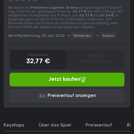
Wo kaufst du
Pokémon Legends: Arceus
am günstigsten? Stand 7
Aug. 2026 ist der günstigste Preis für
32,77 €
bei CJS-CDKeys. Wir
vergleichen 8 Angebote aus 8 Shops, von
32,77 €
bis
57,54 €
. In
Keyshops geht es bei 32,77 € los, in offiziellen Shops bei . Auf
Nintendo halten die Preise am stärksten im ganzen Katalog, aber
fast die Hälfte der Spiele hat ein Keyshop-Angebot.
Veröffentlichung: 28 Jan. 2022
Nintendo
Action
KEYSHOPS
OFFICIAL
32,77 €
Nicht verfügbar
Jetzt kaufen
Preisverlauf anzeigen
Keyshops
Über das Spiel
Preisverlauf
Ähn