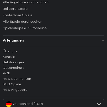
Alle Angebote durchsuchen
Beliebte Spiele
Kostenlose Spiele
Alle Spiele durchsuchen
Spieleshops & Gutscheine
Anleitungen
FAQ
Über uns
Anleitungen
Kontakt
Wie aktiviert man einen Steam CD Key?
Belohnungen
Wie aktiviert man einen Epic Games CD Key?
Datenschutz
AGB
Wie aktiviert man einen GOG CD Key?
RSS Nachrichten
Wie aktiviert man einen Ubisoft Connect CD Key?
RSS Spiele
Wie aktiviert man einen EA App CD Key?
RSS Angebote
Wie aktiviert man einen Battle.net CD Key?
Deutschland (EUR)