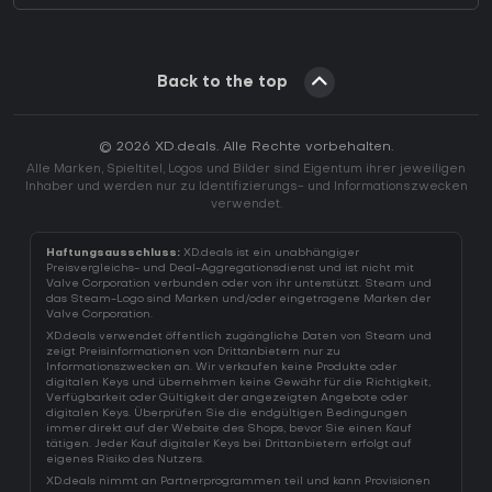
Back to the top
© 2026 XD.deals. Alle Rechte vorbehalten.
Alle Marken, Spieltitel, Logos und Bilder sind Eigentum ihrer jeweiligen
Inhaber und werden nur zu Identifizierungs- und Informationszwecken
verwendet.
Haftungsausschluss:
XD.deals ist ein unabhängiger
Preisvergleichs- und Deal-Aggregationsdienst und ist nicht mit
Valve Corporation verbunden oder von ihr unterstützt. Steam und
das Steam-Logo sind Marken und/oder eingetragene Marken der
Valve Corporation.
XD.deals verwendet öffentlich zugängliche Daten von Steam und
zeigt Preisinformationen von Drittanbietern nur zu
Informationszwecken an. Wir verkaufen keine Produkte oder
digitalen Keys und übernehmen keine Gewähr für die Richtigkeit,
Verfügbarkeit oder Gültigkeit der angezeigten Angebote oder
digitalen Keys. Überprüfen Sie die endgültigen Bedingungen
immer direkt auf der Website des Shops, bevor Sie einen Kauf
tätigen. Jeder Kauf digitaler Keys bei Drittanbietern erfolgt auf
eigenes Risiko des Nutzers.
XD.deals nimmt an Partnerprogrammen teil und kann Provisionen