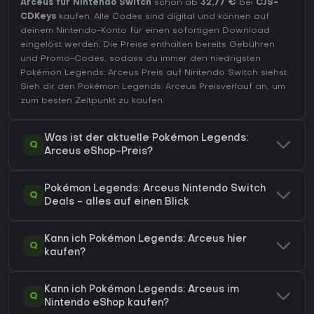
Arceus für Nintendo Switch
schon ab
32,77 €
bei
CJS-
CDKeys
kaufen. Alle Codes sind digital und können auf
deinem Nintendo-Konto für einen sofortigen Download
eingelöst werden. Die Preise enthalten bereits Gebühren
und Promo-Codes, sodass du immer den niedrigsten
Pokémon Legends: Arceus Preis auf
Nintendo Switch
siehst.
Sieh dir den
Pokémon Legends: Arceus Preisverlauf
an, um
zum besten Zeitpunkt zu kaufen.
Was ist der aktuelle Pokémon Legends:
Q
Arceus eShop-Preis?
Pokémon Legends: Arceus Nintendo Switch
Q
Deals - alles auf einen Blick
Kann ich Pokémon Legends: Arceus hier
Q
kaufen?
Kann ich Pokémon Legends: Arceus im
Q
Nintendo eShop kaufen?