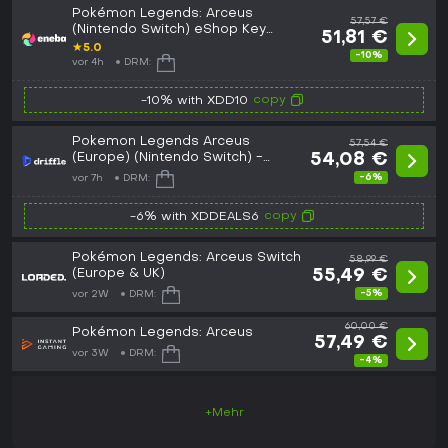
Pokémon Legends: Arceus
57,57 €
(Nintendo Switch) eShop Key
51,81 €
EUROPE
★
5.0
-10%
vor 4h
DRM:
copy
-10% with XDD10
Pokemon Legends Arceus
57,54 €
(Europe) (Nintendo Switch) -
54,08 €
Nintendo - Digital Key
-6%
vor 7h
DRM:
copy
-6% with XDDEALS6
Pokémon Legends: Arceus Switch
58,99 €
(Europe & UK)
55,49 €
-5%
vor 2W
DRM:
60,00 €
Pokémon Legends: Arceus
57,49 €
vor 3W
DRM:
-4%
+Mehr