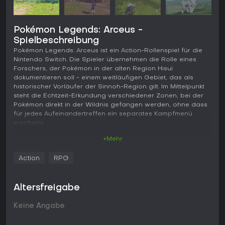
Pokémon Legends: Arceus -
Spielbeschreibung
Pokémon Legends: Arceus ist ein Action-Rollenspiel für die
Nintendo Switch. Die Spieler übernehmen die Rolle eines
Forschers, der Pokémon in der alten Region Hisui
dokumentieren soll - einem weitläufigen Gebiet, das als
historischer Vorläufer der Sinnoh-Region gilt. Im Mittelpunkt
steht die Echtzeit-Erkundung verschiedener Zonen, bei der
Pokémon direkt in der Wildnis gefangen werden, ohne dass
für jedes Aufeinandertreffen ein separates Kampfmenü
erscheint.
+Mehr
Gameplay
Im Zentrum steht das Reisen durch offene Gebiete mit vielen
Action
RPG
wilden Pokémon. Trainer beobachten die Kreaturen aus der
Ferne, schwächen sie mit geworfenen Objekten oder
direkten Angriffen und versuchen sie anschließend mit
Altersfreigabe
verschiedenen Poké Bällen zu fangen. Die Steuerung fühlt
sich flüssig an und ermöglicht es, Angriffen auszuweichen
Keine Angabe
oder sich vor dem Kontakt strategisch zu positionieren.
Sobald ein Kampf beginnt, wechselt das System in ein