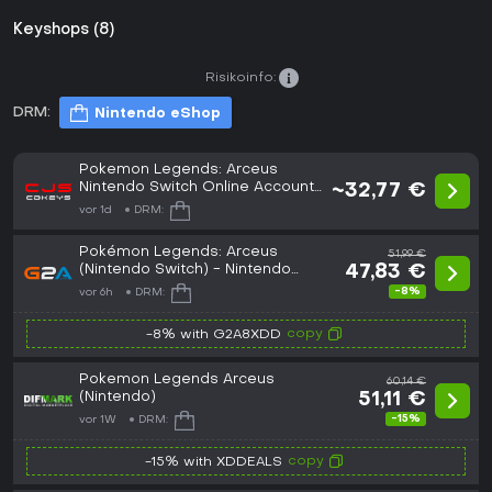
Keyshops (8)
Risikoinfo:
DRM:
Nintendo eShop
Pokemon Legends: Arceus
Nintendo Switch Online Account
~32,77 €
Activation (GLOBAL)
vor 1d
DRM:
Pokémon Legends: Arceus
51,99 €
(Nintendo Switch) - Nintendo
47,83 €
eShop Key - EUROPE
-8%
vor 6h
DRM:
copy
-8% with G2A8XDD
Pokemon Legends Arceus
60,14 €
(Nintendo)
51,11 €
-15%
vor 1W
DRM:
copy
-15% with XDDEALS