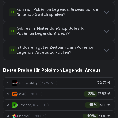
Kann ich Pokémon Legends: Arceus auf der
Q
Nintendo Switch spielen?
Gibt es im Nintendo eShop Sales für
Q
Pokémon Legends: Arceus?
Ist das ein guter Zeitpunkt, um Pokémon
Q
Legends: Arceus zu kaufen?
Beste Preise für Pokémon Legends: Arceus
32,77 €
1
CJS-CDKeys
KEYSHOP
47,83 €
2
G2A
-8%
KEYSHOP
51,11 €
3
Difmark
-15%
KEYSHOP
51,81 €
4
Eneba
-10%
KEYSHOP