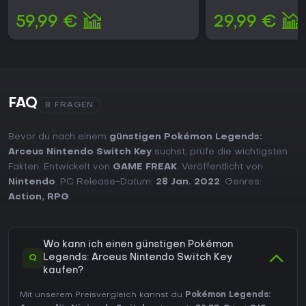
als vollständiges Paket mit allen wichtigen Updates vor und
59,99 €
29,99 €
läuft stabil auf der Nintendo Switch, sowohl im Handheld-
als auch im TV-Modus. Es richtet sich an Spieler, die eine
Abkehr von klassischen Pokémon-Formeln suchen, aber
dennoch Wert auf das Sammeln und Kämpfen legen. Die
Verfügbarkeit auf der Switch macht es für Besitzer der
Konsole leicht zugänglich, und das Erlebnis funktioniert auch
eigenständig ohne zusätzliche Features.
FAQ
8 FRAGEN
Bevor du nach einem
günstigen Pokémon Legends:
Arceus Nintendo Switch Key
suchst, prüfe die wichtigsten
Fakten. Entwickelt von
GAME FREAK
. Veröffentlicht von
Nintendo
. PC Release-Datum:
28 Jan. 2022
. Genres:
Action
,
RPG
.
Wo kann ich einen günstigen Pokémon
Q
Legends: Arceus Nintendo Switch Key
kaufen?
Mit unserem Preisvergleich kannst du
Pokémon Legends: