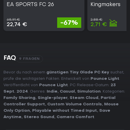
EA SPORTS FC 26
Kingmakers
68,91 €
2,88 €
-67%
22,74 €
2,71 €
FAQ
9 FRAGEN
Bevor du nach einem
günstigen Tiny Glade PC Key
suchst,
prüfe die wichtigsten Fakten. Entwickelt von
Pounce Light
.
Veröffentlicht von
Pounce Light
. PC Release-Datum:
23
Sept. 2024
. Genres:
Indie
,
Casual
,
Simulation
. Kategorien:
Family Sharing
,
Single-player
,
Steam Cloud
,
Partial
Controller Support
,
Custom Volume Controls
,
Mouse
Only Option
,
Playable without Timed Input
,
Save
Anytime
,
Stereo Sound
,
Camera Comfort
.