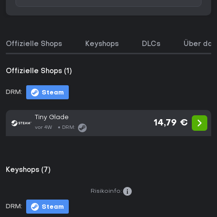
Offizielle Shops
Keyshops
DLCs
Über das
Offizielle Shops (1)
DRM:
Steam
Tiny Glade
14,79 €
vor 4W
DRM:
Keyshops (7)
Risikoinfo:
DRM:
Steam