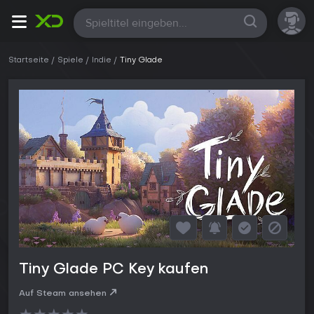
Alle
Startseite
Spiele
Indie
Tiny Glade
Tiny Glade PC Key kaufen
Auf Steam ansehen