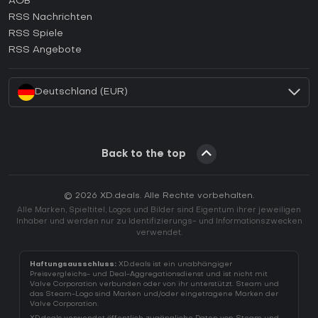
AGB
Wie aktiviert man einen GOG CD Key?
RSS Nachrichten
Wie aktiviert man einen Ubisoft Connect CD Key?
RSS Spiele
Wie aktiviert man einen EA App CD Key?
RSS Angebote
Wie aktiviert man einen Battle.net CD Key?
Deutschland (EUR)
Back to the top
© 2026 XD.deals. Alle Rechte vorbehalten.
Alle Marken, Spieltitel, Logos und Bilder sind Eigentum ihrer jeweiligen
Inhaber und werden nur zu Identifizierungs- und Informationszwecken
verwendet.
Haftungsausschluss:
XD.deals ist ein unabhängiger
Preisvergleichs- und Deal-Aggregationsdienst und ist nicht mit
Valve Corporation verbunden oder von ihr unterstützt. Steam und
das Steam-Logo sind Marken und/oder eingetragene Marken der
Valve Corporation.