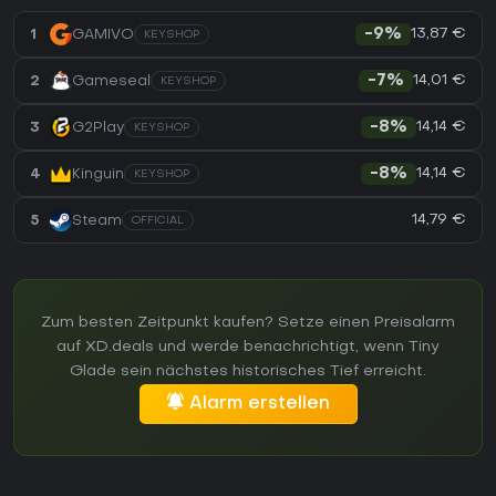
13,87 €
1
GAMIVO
-9%
KEYSHOP
14,01 €
2
Gameseal
-7%
KEYSHOP
14,14 €
3
G2Play
-8%
KEYSHOP
14,14 €
4
Kinguin
-8%
KEYSHOP
14,79 €
5
Steam
OFFICIAL
Zum besten Zeitpunkt kaufen? Setze einen Preisalarm
auf XD.deals und werde benachrichtigt, wenn Tiny
Glade sein nächstes historisches Tief erreicht.
Alarm erstellen