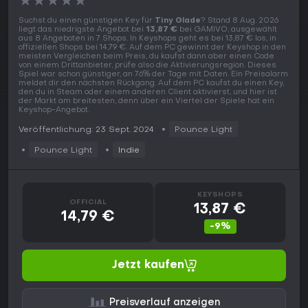
★
★
★
★
★
Suchst du einen günstigen Key für
Tiny Glade
? Stand 8 Aug. 2026
liegt das niedrigste Angebot bei
13,87 €
bei GAMIVO, ausgewählt
aus 8 Angeboten in 7 Shops. In Keyshops geht es bei 13,87 € los, in
offiziellen Shops bei 14,79 €. Auf dem PC gewinnt der Keyshop in den
meisten Vergleichen beim Preis, du kaufst dann aber einen Code
von einem Drittanbieter, prüfe also die Aktivierungsregion. Dieses
Spiel war schon günstiger, an 76% der Tage mit Daten. Ein Preisalarm
meldet dir den nächsten Rückgang. Auf dem PC kaufst du einen Key,
den du in Steam oder einem anderen Client aktivierst, und hier ist
der Markt am breitesten, denn über ein Viertel der Spiele hat ein
Keyshop-Angebot.
Veröffentlichung: 23 Sept. 2024
Pounce Light
Pounce Light
Indie
KEYSHOPS
OFFICIAL
13,87 €
14,79 €
-9%
Jetzt kaufen
Preisverlauf anzeigen