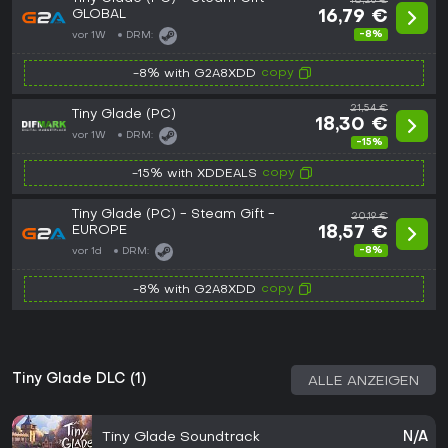
18,26 €
GLOBAL
16,79 €
-8%
vor 1W
DRM:
copy
-8% with G2A8XDD
21,54 €
Tiny Glade (PC)
18,30 €
vor 1W
DRM:
-15%
copy
-15% with XDDEALS
Tiny Glade (PC) - Steam Gift -
20,19 €
EUROPE
18,57 €
-8%
vor 1d
DRM:
copy
-8% with G2A8XDD
Tiny Glade DLC (1)
ALLE ANZEIGEN
Tiny Glade Soundtrack
N/A