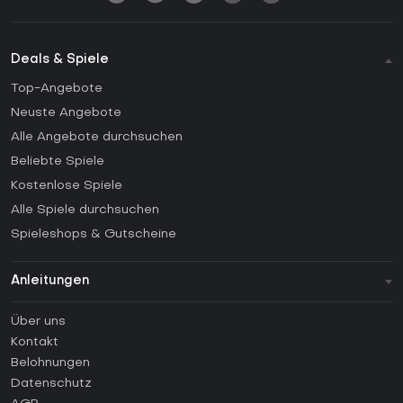
Deals & Spiele
Top-Angebote
Neuste Angebote
Alle Angebote durchsuchen
Beliebte Spiele
Kostenlose Spiele
Alle Spiele durchsuchen
Spieleshops & Gutscheine
Anleitungen
FAQ
Über uns
Anleitungen
Kontakt
Wie aktiviert man einen Steam CD Key?
Belohnungen
Wie aktiviert man einen Epic Games CD Key?
Datenschutz