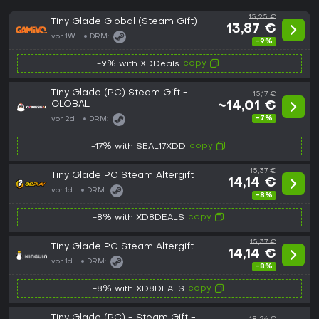
15,25 €
Tiny Glade Global (Steam Gift)
13,87 €
vor 1W
DRM:
-9%
copy
-9% with XDDeals
Tiny Glade (PC) Steam Gift -
15,17 €
GLOBAL
~14,01 €
-7%
vor 2d
DRM:
copy
-17% with SEAL17XDD
15,37 €
Tiny Glade PC Steam Altergift
14,14 €
vor 1d
DRM:
-8%
copy
-8% with XD8DEALS
15,37 €
Tiny Glade PC Steam Altergift
14,14 €
vor 1d
DRM:
-8%
copy
-8% with XD8DEALS
Tiny Glade (PC) - Steam Gift -