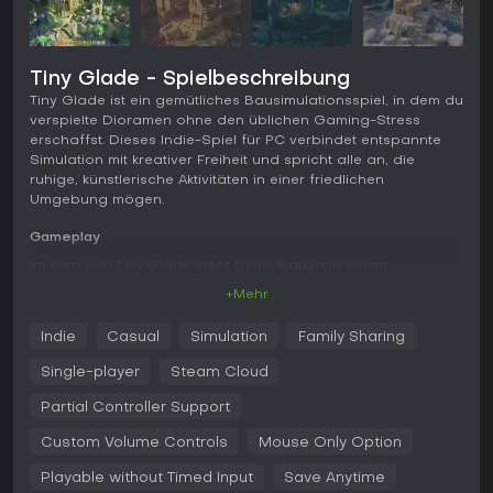
Tiny Glade - Spielbeschreibung
Tiny Glade ist ein gemütliches Bausimulationsspiel, in dem du
verspielte Dioramen ohne den üblichen Gaming-Stress
erschaffst. Dieses Indie-Spiel für PC verbindet entspannte
Simulation mit kreativer Freiheit und spricht alle an, die
ruhige, künstlerische Aktivitäten in einer friedlichen
Umgebung mögen.
Gameplay
Im Kern von Tiny Glade steht freies Bauen in einem
gitterlosen System, das sich deinen Aktionen anpasst. Du
+Mehr
beginnst auf einer einfachen Wiese und nutzt intuitive Tools,
um Strukturen wie Burgen, Hütten oder Ruinen zu skizzieren.
Indie
Casual
Simulation
Family Sharing
Das Spiel generiert Details procedural - Türen entstehen,
wenn du einen Weg durch eine Wand ziehst, Säulen stützen
Single-player
Steam Cloud
erhöhte Abschnitte. Ranken überziehen Gebäude, Schafe
streifen über Pfade, Glühwürmchen erhellen die Nacht und
Partial Controller Support
verleihen deinen Werken Leben.
Custom Volume Controls
Mouse Only Option
Die Mechaniken setzen auf Experimentieren ohne Strafen. Du
Playable without Timed Input
Save Anytime
formst das Gelände, fügst Gewässer hinzu oder pflanzt