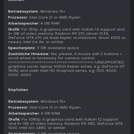
Minimum:
bis Anfang 2026. Es läuft auf Steam Deck und bietet
Barrierefreiheit wie Speichern jederzeit sowie partiellen
Controller-Support. Community-Werke demonstrieren das
Betriebssystem:
Windows 10+
Potenzial der Bautools - von realen Wahrzeichen bis zu
Prozessor:
Intel Core i5 or AMD Ryzen
fantastischen Szenen.
Arbeitsspeicher:
4 GB RAM
Grafik:
For 720p: A graphics card with Vulkan 1.2 support and
Lohnt es sich?
2+ GB of video memory: Radeon R9 270 (driver 21.3.1),
GeForce GTX 670 (at least Kepler architecture, driver 472.12 or
Tiny Glade passt perfekt zu allen, die einen stressfreien
newer), Intel Iris Xe, or similar.
Kreativauslass suchen, vor allem Fans von Sims, die Ästhetik
Speicherplatz:
3 GB available space
über Wettkampf stellen. Mit 97 % überwiegend positiven
Zusätzliche Hinweise:
Yes, please; A mouse with 2 buttons +
Steam-Bewertungen aus über 21.000 Gesamtbewertungen
scroll wheel is necessary for camera control.
und aktuell 97 % aus 255 Reviews hat es eine treue
========================================= UNSUPPORTED
graphics cards: laptop NVIDIA Kepler series, e.g. GeForce GT
Fangemeinde. Metacritic zeigt 74 Punkte aus 8 Kritiken und 7,2
740M, and older Intel HD Graphics series, e.g. 500, 4000,
aus 38 Nutzerbewertungen - Charme pur, aber auch
5000, 6000.
Wunsch nach mehr Tiefe.
Wenn du durch Bauen entspannst und prozedurale Details
Empfohlen:
schätzt, die Szenen beleben, bietet es echten Wert. Wer Ziele
oder Abwechslung sucht, könnte nach dem Einstieg an
Betriebssystem:
Windows 10+
Grenzen stoßen. Insgesamt ein starker Tipp für Casual-
Prozessor:
Intel Core i5 or AMD Ryzen
Gamer, die in eine friedliche Design-Welt entfliehen wollen.
Arbeitsspeicher:
4 GB RAM
Grafik:
For 1080p: A graphics card with Vulkan 1.2 support
and 4+ GB of video memory: Radeon RX 580, GeForce GTX
1060, Intel Arc A380, or similar.