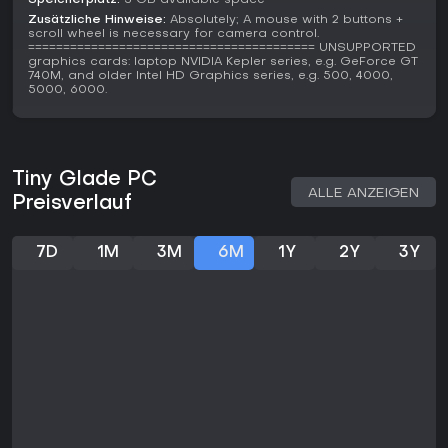
Speicherplatz:
3 GB available space
Zusätzliche Hinweise:
Absolutely; A mouse with 2 buttons +
scroll wheel is necessary for camera control.
========================================= UNSUPPORTED
graphics cards: laptop NVIDIA Kepler series, e.g. GeForce GT
740M, and older Intel HD Graphics series, e.g. 500, 4000,
5000, 6000.
Tiny Glade PC
ALLE ANZEIGEN
Preisverlauf
7D
1M
3M
6M
1Y
2Y
3Y