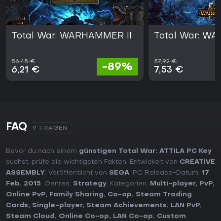
Total War: WARHAMMER II
Total War: WA
56,45 €
57,92 €
-89%
6,21 €
7,53 €
FAQ
9 FRAGEN
Bevor du nach einem
günstigen Total War: ATTILA PC Key
suchst, prüfe die wichtigsten Fakten. Entwickelt von
CREATIVE
ASSEMBLY
. Veröffentlicht von
SEGA
. PC Release-Datum:
17
Feb. 2015
. Genres:
Strategy
. Kategorien:
Multi-player
,
PvP
,
Online PvP
,
Family Sharing
,
Co-op
,
Steam Trading
Cards
,
Single-player
,
Steam Achievements
,
LAN PvP
,
Steam Cloud
,
Online Co-op
,
LAN Co-op
,
Custom