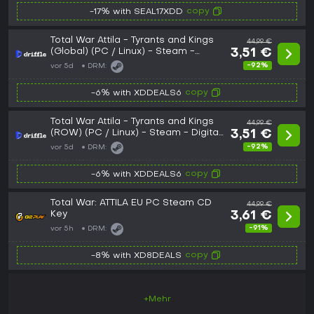
copy
-17% with SEAL17XDD
Total War Attila - Tyrants and Kings
44,99 €
(Global) (PC / Linux) - Steam -
3,51 €
Digital Key
-92%
vor 5d
DRM:
copy
-6% with XDDEALS6
Total War Attila - Tyrants and Kings
44,99 €
(ROW) (PC / Linux) - Steam - Digital
3,51 €
Key
-92%
vor 5d
DRM:
copy
-6% with XDDEALS6
Total War: ATTILA EU PC Steam CD
44,99 €
Key
3,61 €
-91%
vor 5h
DRM:
copy
-8% with XD8DEALS
+Mehr