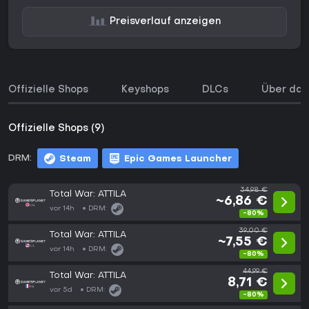
Preisverlauf anzeigen
Offizielle Shops
Keyshops
DLCs
Über das
Offizielle Shops (9)
DRM:
Steam
Epic Games Launcher
34,98 €
Total War: ATTILA
~6,86 €
vor 14h
DRM:
-80%
39,00 €
Total War: ATTILA
~7,55 €
vor 14h
DRM:
-80%
44,99 €
Total War: ATTILA
8,71 €
vor 5d
DRM:
-80%