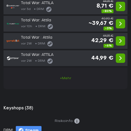
44,99 €
Total War: ATTILA
8,71 €
vor 5d
DRM:
-80%
40,90 €
Total War: Attila
~39,67 €
vor 10h
DRM:
-3%
44,99 €
Total War : Attila
42,29 €
vor 2W
DRM:
-6%
Total War: ATTILA
44,99 €
vor 2W
DRM:
+Mehr
Keyshops (38)
Risikoinfo:
DRM:
Steam