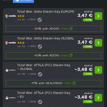
Total War: Attila Steam Key EUROPE
44,99 €
3,47 €
★
5.0
vor 4d
DRM:
-92%
copy
-10% with XDD10
Total War: Attila Steam Key GLOBAL
44,99 €
3,47 €
★
5.0
vor 5d
DRM:
-92%
copy
-10% with XDD10
Total War: ATTILA (PC) Steam Key
44,99 €
- GLOBAL
~3,48 €
-92%
vor 1W
DRM:
copy
-17% with SEAL17XDD
Total War: ATTILA (PC) Steam Key
44,99 €
- EU
~3,48 €
-92%
vor 1W
DRM: