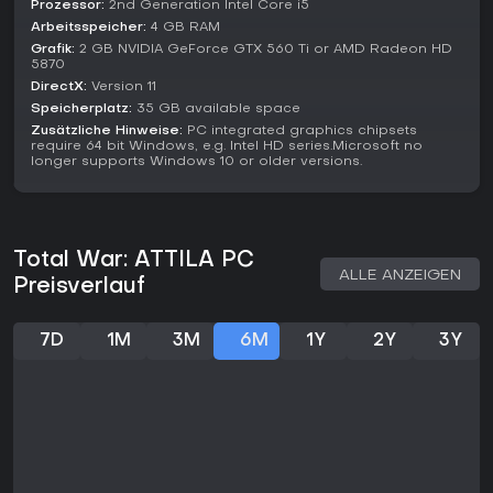
Prozessor:
2nd Generation Intel Core i5
unterschiedliche kulturelle und militärische Ansätze.
Arbeitsspeicher:
4 GB RAM
Lohnt es sich?
Grafik:
2 GB NVIDIA GeForce GTX 560 Ti or AMD Radeon HD
5870
Strategie-Fans, die tiefe historische Simulationen und harte
DirectX:
Version 11
Entscheidungen lieben, finden hier eine fesselnde
Speicherplatz:
35 GB available space
Herausforderung. Das Spiel stößt auf sehr positive
Zusätzliche Hinweise:
PC integrated graphics chipsets
Resonanz: 80 Prozent der über 26.000 Bewertungen
require 64 bit Windows, e.g. Intel HD series.Microsoft no
empfehlen es, Kritiker notieren Durchschnittswerte um die 80
longer supports Windows 10 or older versions.
von 100 Punkten bei PC Gamer und IGN. Mods sorgen
weiterhin für Custom-Content und halten die Community
lebendig - Jahre nach dem Release 2015.
Wer Spiele mit vielschichtigen Mechaniken zu
Total War: ATTILA PC
Reichsmanagement und Schlachttaktik mag, besonders in
ALLE ANZEIGEN
Preisverlauf
rauer historischer Kulisse, profitiert enorm. Leichtere
Strategien oder moderne Settings könnten hingegen an der
Komplexität und Lernkurve scheitern.
7D
1M
3M
6M
1Y
2Y
3Y