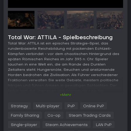
Total War: ATTILA - Spielbeschreibung
Total War: ATTILA ist ein episches Strategie-Spiel, das
rundenbasierte Reichsbildung mit packenden Echtzeit-
Kämpfen verbindet - vor dem chaotischen Hintergrund des
späten Römischen Reiches im Jahr 395 n. Chr. Spieler
tauchen in eine Welt ein, die am Rande des Dunklen
Zeitalters steht: Hungersnöte, Seuchen und anstürmende
Horden bedrohen die Zivilisation. Als Führer verschiedener
Fraktionen verwalten Sie weite Gebiete, meistern politische
Intrigen und führen Armeen in gewaltigen Schlachten. Der
Fokus liegt auf Überleben und Anpassung - ob Sie
+Mehr
zerfallende Reiche verteidigen oder aus den Trümmern neue
Königreiche schmieden.
Strategy
Multi-player
PvP
Online PvP
Gameplay
Family Sharing
Co-op
Steam Trading Cards
Das Herzstück ist eine detaillierte Kampagnenkarte, auf der
jede Runde strategische Entscheidungen in Verwaltung,
Single-player
Steam Achievements
LAN PvP
Diplomatie und Truppenbewegungen trifft. Provinzen