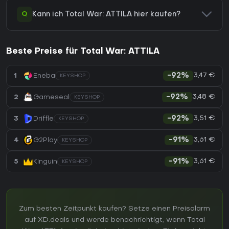
Q
Kann ich Total War: ATTILA hier kaufen?
Beste Preise für Total War: ATTILA
3,47 €
1
Eneba
-92%
KEYSHOP
3,48 €
2
Gameseal
-92%
KEYSHOP
3,51 €
3
Driffle
-92%
KEYSHOP
3,61 €
4
G2Play
-91%
KEYSHOP
3,61 €
5
Kinguin
-91%
KEYSHOP
Zum besten Zeitpunkt kaufen? Setze einen Preisalarm
auf XD.deals und werde benachrichtigt, wenn Total