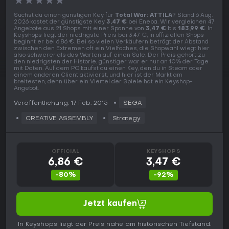
★
★
★
★
★
Suchst du einen günstigen Key für
Total War: ATTILA
? Stand 6 Aug.
2026 kostet der günstigste Key
3,47 €
bei Eneba. Wir vergleichen 47
Angebote aus 21 Shops mit einer Spanne von
3,47 €
bis
183,99 €
. In
Keyshops liegt der niedrigste Preis bei 3,47 €, in offiziellen Shops
beginnt er bei 6,86 €. Bei so vielen Verkäufern beträgt der Abstand
zwischen den Extremen oft ein Vielfaches, die Shopwahl wiegt hier
also schwerer als das Warten auf einen Sale. Der Preis gehört zu
den niedrigsten der Historie, günstiger war er nur an 10% der Tage
mit Daten. Auf dem PC kaufst du einen Key, den du in Steam oder
einem anderen Client aktivierst, und hier ist der Markt am
breitesten, denn über ein Viertel der Spiele hat ein Keyshop-
Angebot.
Veröffentlichung: 17 Feb. 2015
SEGA
CREATIVE ASSEMBLY
Strategy
OFFICIAL
KEYSHOPS
6,86 €
3,47 €
-80%
-92%
Jetzt kaufen
In Keyshops liegt der Preis nahe am historischen Tiefstand.