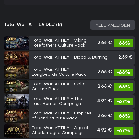
Total War: ATTILA DLC (8)
ALLE ANZEIGEN
Total War: ATTILA - Viking
2,66 €
-66%
Forefathers Culture Pack
Total War: ATTILA - Blood & Burning
2,59 €
Total War: ATTILA -
2,66 €
-66%
Longbeards Culture Pack
Total War: ATTILA - Celts
2,66 €
-66%
Culture Pack
Total War: ATTILA - The
4,92 €
-67%
Last Roman Campaign
Pack
Total War: ATTILA - Empires
2,66 €
-66%
of Sand Culture Pack
Total War: ATTILA - Age of
4,92 €
-67%
Charlemagne Campaign
Pack