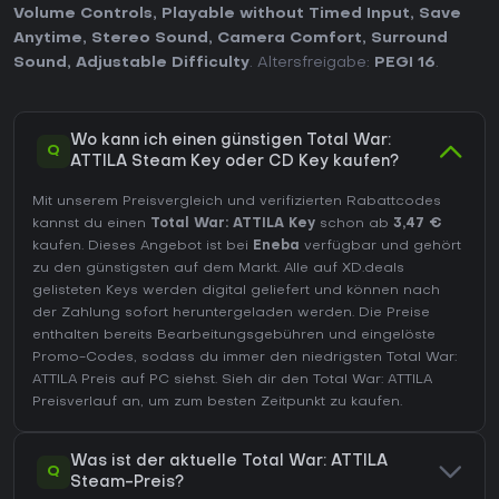
Volume Controls
,
Playable without Timed Input
,
Save
Anytime
,
Stereo Sound
,
Camera Comfort
,
Surround
Sound
,
Adjustable Difficulty
. Altersfreigabe:
PEGI 16
.
Wo kann ich einen günstigen Total War:
Q
ATTILA Steam Key oder CD Key kaufen?
Mit unserem Preisvergleich und verifizierten Rabattcodes
kannst du einen
Total War: ATTILA Key
schon ab
3,47 €
kaufen. Dieses Angebot ist bei
Eneba
verfügbar und gehört
zu den günstigsten auf dem Markt. Alle auf XD.deals
gelisteten Keys werden digital geliefert und können nach
der Zahlung sofort heruntergeladen werden. Die Preise
enthalten bereits Bearbeitungsgebühren und eingelöste
Promo-Codes, sodass du immer den niedrigsten Total War:
ATTILA Preis auf
PC
siehst. Sieh dir den
Total War: ATTILA
Preisverlauf
an, um zum besten Zeitpunkt zu kaufen.
Was ist der aktuelle Total War: ATTILA
Q
Steam-Preis?