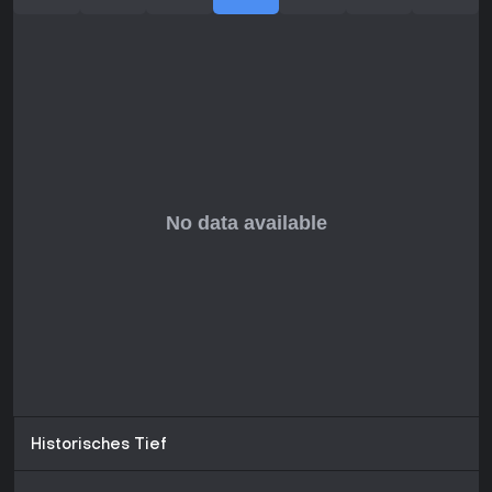
gehalten. Spieler loben den Reiz für Warhammer-
Enthusiasten, kritisieren aber repetitive Passagen bei langen
Sessions. Wer grimdark Sci-Fi-Kämpfe mag, kommt hier voll
auf seine Kosten - vor allem im Koop mit Freunden.
Historisches Tief