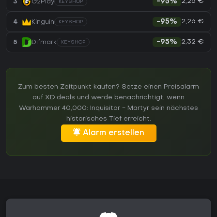
2,26 €
3
G2Play
-95%
KEYSHOP
2,26 €
4
Kinguin
-95%
KEYSHOP
2,32 €
5
Difmark
-95%
KEYSHOP
Zum besten Zeitpunkt kaufen? Setze einen Preisalarm
auf XD.deals und werde benachrichtigt, wenn
Warhammer 40,000: Inquisitor - Martyr sein nächstes
historisches Tief erreicht.
Alarm erstellen