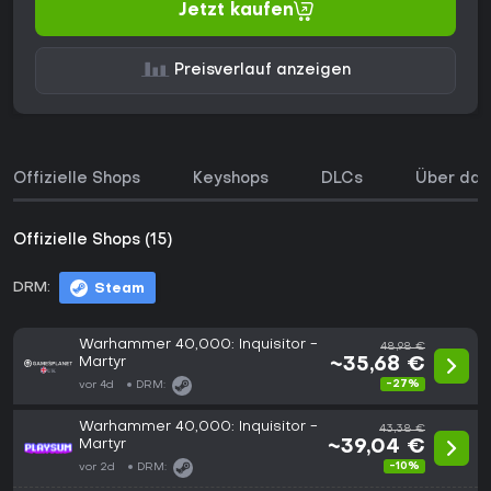
Jetzt kaufen
Preisverlauf anzeigen
Offizielle Shops
Keyshops
DLCs
Über das
Offizielle Shops (15)
DRM:
Steam
Warhammer 40,000: Inquisitor -
48,98 €
Martyr
~35,68 €
-27%
vor 4d
DRM:
Warhammer 40,000: Inquisitor -
43,38 €
Martyr
~39,04 €
-10%
vor 2d
DRM: