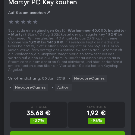
Martyr PC Key kaufen
Auf Steam ansehen
★
★
★
★
★
Suchst du einen günstigen Key für
Warhammer 40,000: Inquisitor
- Martyr
? Stand 10 Aug. 2026 kostet der günstigste Key
1,92 €
bei
Gameseal. Wir vergleichen 40 Angebote aus 23 Shops mit einer
Spanne von
1,92 €
bis
143,98 €
. In Keyshops liegt der niedrigste
Preis bei 1,92 €, in offiziellen Shops beginnt er bei 35,68 €. Bei so
vielen Verkäufern beträgt der Abstand zwischen den Extremen oft
ein Vielfaches, die Shopwahl wiegt hier also schwerer als das
Warten auf einen Sale. Auf dem PC kaufst du einen Key, den du in
Steam oder einem anderen Client aktivierst, und hier ist der Markt
am breitesten, denn über ein Viertel der Spiele hat ein Keyshop-
Angebot.
Veröffentlichung: 05 Juni 2018
NeocoreGames
NeocoreGames
Action
OFFICIAL
KEYSHOPS
35,68 €
1,92 €
-27%
-96%