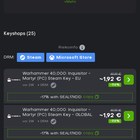
+Mehr
Keyshops (25)
Risikoinfo:
DRM:
Steam
Microsoft Store
Warhammer 40,000: Inquisitor -
49,99 €
Martyr (PC) Steam Key - EU
~1,92 €
-96%
vor 2W
DRM:
copy
-17% with SEAL17XDD
Warhammer 40,000: Inquisitor -
49,99 €
Martyr (PC) Steam Key - GLOBAL
~1,92 €
-96%
vor 2W
DRM:
copy
-17% with SEAL17XDD