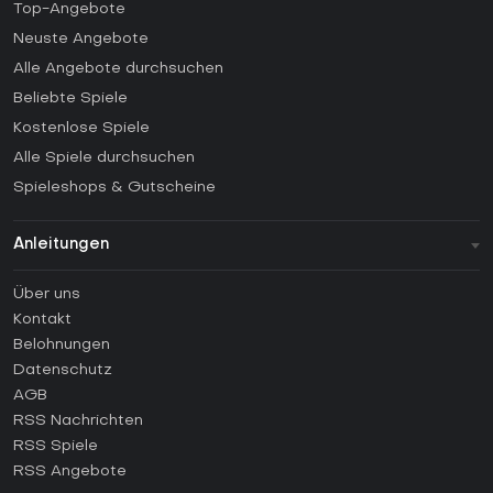
Top-Angebote
Neuste Angebote
Alle Angebote durchsuchen
Beliebte Spiele
Kostenlose Spiele
Alle Spiele durchsuchen
Spieleshops & Gutscheine
Anleitungen
FAQ
Über uns
Anleitungen
Kontakt
Wie aktiviert man einen Steam CD Key?
Belohnungen
Wie aktiviert man einen Epic Games CD Key?
Datenschutz
AGB
Wie aktiviert man einen GOG CD Key?
RSS Nachrichten
Wie aktiviert man einen Ubisoft Connect CD Key?
RSS Spiele
Wie aktiviert man einen EA App CD Key?
RSS Angebote
Wie aktiviert man einen Battle.net CD Key?