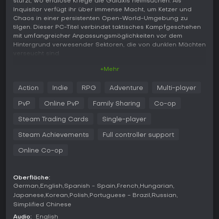
stürzt, wo endlose Kriege die Galaxis heimsuchen. Als
Inquisitor verfügt ihr über immense Macht, um Ketzer und
Chaos in einer persistenten Open-World-Umgebung zu
tilgen. Dieser PC-Titel verbindet taktisches Kampfgeschehen
mit umfangreicher Anpassungsmöglichkeiten vor dem
Hintergrund verwesender Sektoren, die von dunklen Mächten
verseucht sind.
+Mehr
Gameplay
Das Gameplay dreht sich um intensive, taktische Kämpfe in
Action
Indie
RPG
Adventure
Multi-player
zerstörbaren Umgebungen. Wählt aus Klassen wie dem
schwer gepanzerten Crusader, dem wendigen Death Cult
PvP
Online PvP
Family Sharing
Co-op
Assassin oder dem warp-manipulierenden Primaris Psyker -
jede mit drei Spezialisierungen, die euren Kampfstil prägen.
Steam Trading Cards
Single-player
Mechaniken setzen auf Deckung für strategische
Steam Achievements
Full controller support
Positionierung, brutale Finisher an geschwächten Gegnern
und anpassbare Loadouts für vielfältige Missionen. Das
Online Co-op
Crafting-System erlaubt Waffen- und
Ausrüstungsverbesserungen via Blueprints, während der
Inoculator Fertigkeiten für spezifische Herausforderungen
Oberfläche:
anpasst. Uther's Tarot ergänzt dies, indem es Missionen mit
German
English
Spanish - Spain
French
Hungarian
gezielten Belohnungen individualisiert.
Japanese
Korean
Polish
Portuguese - Brazil
Russian
Simplified Chinese
Der Kampf wirkt rau und tempo geladen, vor allem nach
Updates, die den Ablauf verfeinert haben. Ihr durchquert
Audio:
English