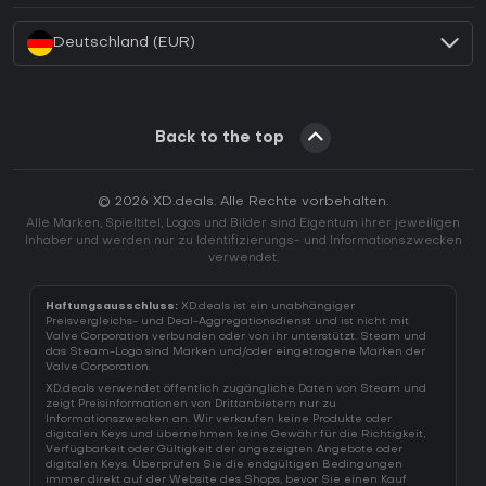
Deutschland (EUR)
Back to the top
© 2026 XD.deals. Alle Rechte vorbehalten.
Alle Marken, Spieltitel, Logos und Bilder sind Eigentum ihrer jeweiligen
Inhaber und werden nur zu Identifizierungs- und Informationszwecken
verwendet.
Haftungsausschluss:
XD.deals ist ein unabhängiger
Preisvergleichs- und Deal-Aggregationsdienst und ist nicht mit
Valve Corporation verbunden oder von ihr unterstützt. Steam und
das Steam-Logo sind Marken und/oder eingetragene Marken der
Valve Corporation.
XD.deals verwendet öffentlich zugängliche Daten von Steam und
zeigt Preisinformationen von Drittanbietern nur zu
Informationszwecken an. Wir verkaufen keine Produkte oder
digitalen Keys und übernehmen keine Gewähr für die Richtigkeit,
Verfügbarkeit oder Gültigkeit der angezeigten Angebote oder
digitalen Keys. Überprüfen Sie die endgültigen Bedingungen
immer direkt auf der Website des Shops, bevor Sie einen Kauf