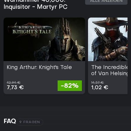
Warhammer 40,000:
ALLE ANZEIGEN
Inquisitor - Martyr PC
King Arthur: Knight's Tale
The Incredible
of Van Helsing
42,94 €
14,57 €
-82%
7,73 €
1,02 €
FAQ
9 FRAGEN