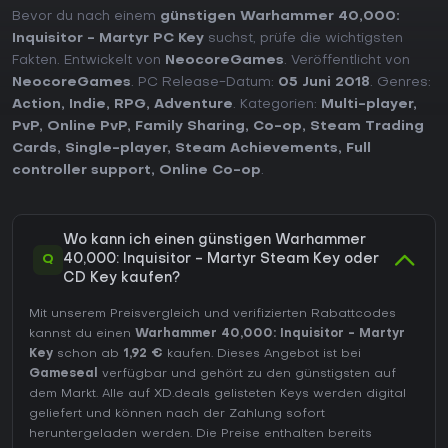
Bevor du nach einem
günstigen Warhammer 40,000:
Inquisitor - Martyr PC Key
suchst, prüfe die wichtigsten
Fakten. Entwickelt von
NeocoreGames
. Veröffentlicht von
NeocoreGames
. PC Release-Datum:
05 Juni 2018
. Genres:
Action
,
Indie
,
RPG
,
Adventure
. Kategorien:
Multi-player
,
PvP
,
Online PvP
,
Family Sharing
,
Co-op
,
Steam Trading
Cards
,
Single-player
,
Steam Achievements
,
Full
controller support
,
Online Co-op
.
Wo kann ich einen günstigen Warhammer
Q
40,000: Inquisitor - Martyr Steam Key oder
CD Key kaufen?
Mit unserem Preisvergleich und verifizierten Rabattcodes
kannst du einen
Warhammer 40,000: Inquisitor - Martyr
Key
schon ab
1,92 €
kaufen. Dieses Angebot ist bei
Gameseal
verfügbar und gehört zu den günstigsten auf
dem Markt. Alle auf XD.deals gelisteten Keys werden digital
geliefert und können nach der Zahlung sofort
heruntergeladen werden. Die Preise enthalten bereits