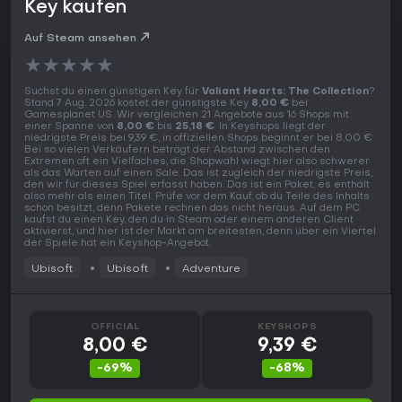
Key kaufen
Auf Steam ansehen
★
★
★
★
★
Suchst du einen günstigen Key für
Valiant Hearts: The Collection
?
Stand 7 Aug. 2026 kostet der günstigste Key
8,00 €
bei
Gamesplanet US. Wir vergleichen 21 Angebote aus 16 Shops mit
einer Spanne von
8,00 €
bis
25,18 €
. In Keyshops liegt der
niedrigste Preis bei 9,39 €, in offiziellen Shops beginnt er bei 8,00 €.
Bei so vielen Verkäufern beträgt der Abstand zwischen den
Extremen oft ein Vielfaches, die Shopwahl wiegt hier also schwerer
als das Warten auf einen Sale. Das ist zugleich der niedrigste Preis,
den wir für dieses Spiel erfasst haben. Das ist ein Paket, es enthält
also mehr als einen Titel. Prüfe vor dem Kauf, ob du Teile des Inhalts
schon besitzt, denn Pakete rechnen das nicht heraus. Auf dem PC
kaufst du einen Key, den du in Steam oder einem anderen Client
aktivierst, und hier ist der Markt am breitesten, denn über ein Viertel
der Spiele hat ein Keyshop-Angebot.
Ubisoft
Ubisoft
Adventure
OFFICIAL
KEYSHOPS
8,00 €
9,39 €
-69%
-68%