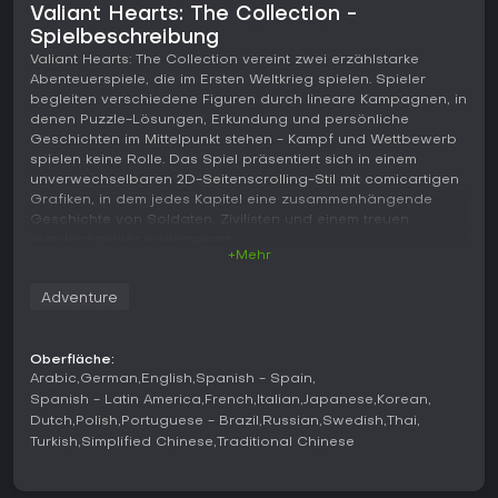
Valiant Hearts: The Collection -
Spielbeschreibung
Valiant Hearts: The Collection vereint zwei erzählstarke
Abenteuerspiele, die im Ersten Weltkrieg spielen. Spieler
begleiten verschiedene Figuren durch lineare Kampagnen, in
denen Puzzle-Lösungen, Erkundung und persönliche
Geschichten im Mittelpunkt stehen - Kampf und Wettbewerb
spielen keine Rolle. Das Spiel präsentiert sich in einem
unverwechselbaren 2D-Seitenscrolling-Stil mit comicartigen
Grafiken, in dem jedes Kapitel eine zusammenhängende
Geschichte von Soldaten, Zivilisten und einem treuen
Hundebegleiter weiterspinnt.
+Mehr
Gameplay
Adventure
Im Kern geht es darum, sich durch seitlich scrollende
Umgebungen zu bewegen und mit Objekten sowie Figuren
zu interagieren, um voranzukommen. Jede Spielfigur bringt
Oberfläche:
eigene Fähigkeiten mit, die die Lösung der Rätsel
Arabic
German
English
Spanish - Spain
beeinflussen - etwa, indem der Hund Gegenstände holt oder
Spanish - Latin America
French
Italian
Japanese
Korean
Aufgaben übernimmt. Plattform-Passagen erfordern präzise
Dutch
Polish
Portuguese - Brazil
Russian
Swedish
Thai
Sprünge und Timing, während Umwelt-Herausforderungen
Turkish
Simplified Chinese
Traditional Chinese
verlangen, Elemente umzustellen oder Werkzeuge kreativ
einzusetzen, um Wege freizumachen oder Hindernisse zu
umgehen.