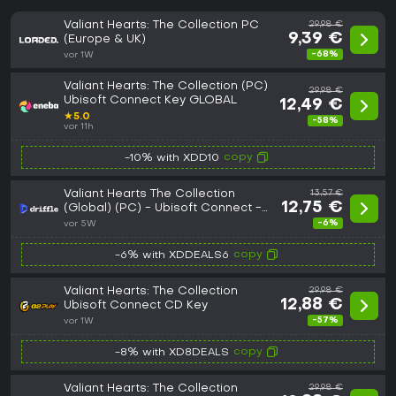
Valiant Hearts: The Collection PC
29,98 €
9,39 €
(Europe & UK)
-68%
vor 1W
Valiant Hearts: The Collection (PC)
29,98 €
Ubisoft Connect Key GLOBAL
12,49 €
★
5.0
-58%
vor 11h
copy
-10% with XDD10
Valiant Hearts The Collection
13,57 €
12,75 €
(Global) (PC) - Ubisoft Connect -
Digital Key
-6%
vor 5W
copy
-6% with XDDEALS6
Valiant Hearts: The Collection
29,98 €
12,88 €
Ubisoft Connect CD Key
-57%
vor 1W
copy
-8% with XD8DEALS
Valiant Hearts: The Collection
29,98 €