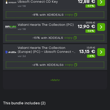
12,88 €
Ubisoft Connect CD Key
-57%
vor 1W
copy
-8% with XD8DEALS
29,98 €
Valiant Hearts The Collection (PC)
12,90 €
vor 1W
-56%
copy
-15% with XDDEALS
Valiant Hearts The Collection
13,99 €
13,15 €
(Europe) (PC) - Ubisoft Connect -
Digital Key
-6%
vor 2d
copy
-6% with XDDEALS6
+Mehr
This bundle includes (2)