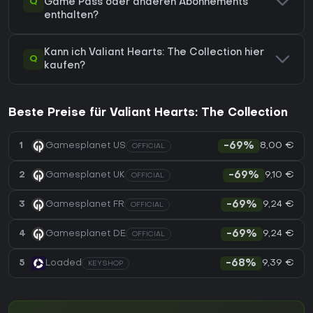
Q
Game Pass oder anderen Abonnements
enthalten?
Kann ich Valiant Hearts: The Collection hier
Q
kaufen?
Beste Preise für Valiant Hearts: The Collection
8,00 €
1
Gamesplanet US
-69%
OFFICIAL
9,10 €
2
Gamesplanet UK
-69%
OFFICIAL
9,24 €
3
Gamesplanet FR
-69%
OFFICIAL
9,24 €
4
Gamesplanet DE
-69%
OFFICIAL
9,39 €
5
Loaded
-68%
KEYSHOP