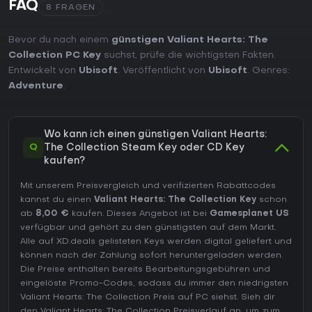
FAQ
8 FRAGEN
Bevor du nach einem
günstigen Valiant Hearts: The
Collection PC Key
suchst, prüfe die wichtigsten Fakten.
Entwickelt von
Ubisoft
. Veröffentlicht von
Ubisoft
. Genres:
Adventure
.
Wo kann ich einen günstigen Valiant Hearts:
Q
The Collection Steam Key oder CD Key
kaufen?
Mit unserem Preisvergleich und verifizierten Rabattcodes
kannst du einen
Valiant Hearts: The Collection Key
schon
ab
8,00 €
kaufen. Dieses Angebot ist bei
Gamesplanet US
verfügbar und gehört zu den günstigsten auf dem Markt.
Alle auf XD.deals gelisteten Keys werden digital geliefert und
können nach der Zahlung sofort heruntergeladen werden.
Die Preise enthalten bereits Bearbeitungsgebühren und
eingelöste Promo-Codes, sodass du immer den niedrigsten
Valiant Hearts: The Collection Preis auf
PC
siehst. Sieh dir
den
Valiant Hearts: The Collection Preisverlauf
an, um zum