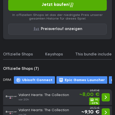
Jetzt kaufen
In offiziellen Shops ist das der niedrigste Preis unserer
gesamten Historie für dieses Spiel.
Preisverlauf anzeigen
Offizielle Shops
Keyshops
This bundle includes
Offizielle Shops (7)
DRM:
Ubisoft Connect
Epic Games Launcher
25,97 €
~8,00 €
Valiant Hearts: The Collection
vor 20h
-69%
29,72 €
Valiant Hearts: The Collection
~9,10 €
vor 1d