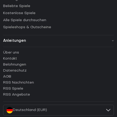
Beliebte Spiele
Kostenlose Spiele
Alle Spiele durchsuchen
Spieleshops & Gutscheine
Anleitungen
FAQ
Über uns
Anleitungen
Kontakt
Wie aktiviert man einen Steam CD Key?
Belohnungen
Wie aktiviert man einen Epic Games CD Key?
Datenschutz
AGB
Wie aktiviert man einen GOG CD Key?
RSS Nachrichten
Wie aktiviert man einen Ubisoft Connect CD Key?
RSS Spiele
Wie aktiviert man einen EA App CD Key?
RSS Angebote
Wie aktiviert man einen Battle.net CD Key?
Deutschland (EUR)