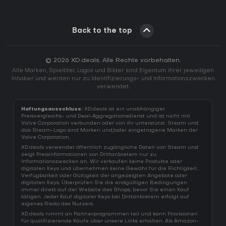
Back to the top
© 2026 XD.deals. Alle Rechte vorbehalten.
Alle Marken, Spieltitel, Logos und Bilder sind Eigentum ihrer jeweiligen
Inhaber und werden nur zu Identifizierungs- und Informationszwecken
verwendet.
Haftungsausschluss:
XD.deals ist ein unabhängiger
Preisvergleichs- und Deal-Aggregationsdienst und ist nicht mit
Valve Corporation verbunden oder von ihr unterstützt. Steam und
das Steam-Logo sind Marken und/oder eingetragene Marken der
Valve Corporation.
XD.deals verwendet öffentlich zugängliche Daten von Steam und
zeigt Preisinformationen von Drittanbietern nur zu
Informationszwecken an. Wir verkaufen keine Produkte oder
digitalen Keys und übernehmen keine Gewähr für die Richtigkeit,
Verfügbarkeit oder Gültigkeit der angezeigten Angebote oder
digitalen Keys. Überprüfen Sie die endgültigen Bedingungen
immer direkt auf der Website des Shops, bevor Sie einen Kauf
tätigen. Jeder Kauf digitaler Keys bei Drittanbietern erfolgt auf
eigenes Risiko des Nutzers.
XD.deals nimmt an Partnerprogrammen teil und kann Provisionen
für qualifizierende Käufe über unsere Links erhalten. Als Amazon-