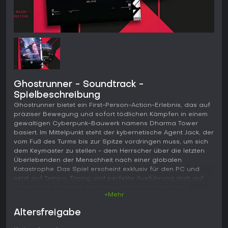
Ghostrunner - Soundtrack -
Spielbeschreibung
Ghostrunner bietet ein First-Person-Action-Erlebnis, das auf
präziser Bewegung und sofort tödlichen Kämpfen in einem
gewaltigen Cyberpunk-Bauwerk namens Dharma Tower
basiert. Im Mittelpunkt steht der kybernetische Agent Jack, der
vom Fuß des Turms bis zur Spitze vordringen muss, um sich
dem Keymaster zu stellen - dem Herrscher über die letzten
Überlebenden der Menschheit nach einer globalen
Katastrophe. Das Spiel erscheint exklusiv für den PC und
setzt auf Tempo, Timing und perfekte Ausführung statt auf
klassisches Schießen oder Ressourcenmanagement.
+Mehr
Gameplay
Altersfreigabe
Im Zentrum steht ein flüssiges Zusammenspiel aus schnellen
Traversalen und tödlichen Nahkämpfen. Zu den