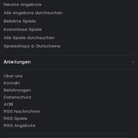
Neuste Angebote
Alle Angebote durchsuchen
Beliebte Spiele
Kostenlose Spiele
Alle Spiele durchsuchen
Spieleshops & Gutscheine
Anleitungen
FAQ
Über uns
Anleitungen
Kontakt
Wie aktiviert man einen Steam CD Key?
Belohnungen
Wie aktiviert man einen Epic Games CD Key?
Datenschutz
AGB
Wie aktiviert man einen GOG CD Key?
RSS Nachrichten
Wie aktiviert man einen Ubisoft Connect CD Key?
RSS Spiele
Wie aktiviert man einen EA App CD Key?
RSS Angebote
Wie aktiviert man einen Battle.net CD Key?