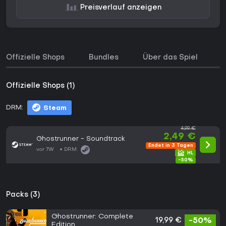
Preisverlauf anzeigen
Offizielle Shops
Bundles
Über das Spiel
Offizielle Shops (1)
DRM:
Steam
4,99 €
2,49 €
Ghostrunner - Soundtrack
Endet in 3 Tagen
vor 7W
DRM:
-50%
Packs (3)
Ghostrunner: Complete
19,99 €
-50%
Edition