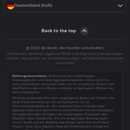
Deutschland (EUR)
Back to the top
© 2026 XD.deals. Alle Rechte vorbehalten.
Alle Marken, Spieltitel, Logos und Bilder sind Eigentum ihrer jeweiligen
Inhaber und werden nur zu Identifizierungs- und Informationszwecken
verwendet.
Haftungsausschluss:
XD.deals ist ein unabhängiger
Preisvergleichs- und Deal-Aggregationsdienst und ist nicht mit
Valve Corporation verbunden oder von ihr unterstützt. Steam und
das Steam-Logo sind Marken und/oder eingetragene Marken der
Valve Corporation.
XD.deals verwendet öffentlich zugängliche Daten von Steam und
zeigt Preisinformationen von Drittanbietern nur zu
Informationszwecken an. Wir verkaufen keine Produkte oder
digitalen Keys und übernehmen keine Gewähr für die Richtigkeit,
Verfügbarkeit oder Gültigkeit der angezeigten Angebote oder
digitalen Keys. Überprüfen Sie die endgültigen Bedingungen
immer direkt auf der Website des Shops, bevor Sie einen Kauf
tätigen. Jeder Kauf digitaler Keys bei Drittanbietern erfolgt auf