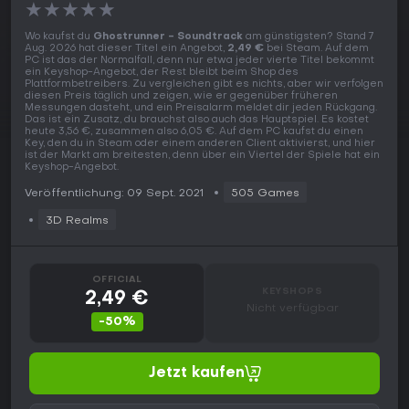
★
★
★
★
★
Wo kaufst du
Ghostrunner - Soundtrack
am günstigsten? Stand 7
Aug. 2026 hat dieser Titel ein Angebot,
2,49 €
bei Steam. Auf dem
PC ist das der Normalfall, denn nur etwa jeder vierte Titel bekommt
ein Keyshop-Angebot, der Rest bleibt beim Shop des
Plattformbetreibers. Zu vergleichen gibt es nichts, aber wir verfolgen
diesen Preis täglich und zeigen, wie er gegenüber früheren
Messungen dasteht, und ein Preisalarm meldet dir jeden Rückgang.
Das ist ein Zusatz, du brauchst also auch das Hauptspiel. Es kostet
heute 3,56 €, zusammen also 6,05 €. Auf dem PC kaufst du einen
Key, den du in Steam oder einem anderen Client aktivierst, und hier
ist der Markt am breitesten, denn über ein Viertel der Spiele hat ein
Keyshop-Angebot.
Veröffentlichung: 09 Sept. 2021
505 Games
3D Realms
OFFICIAL
KEYSHOPS
2,49 €
Nicht verfügbar
-50%
Jetzt kaufen