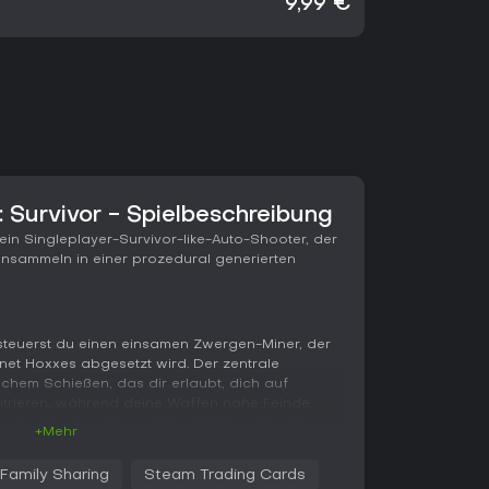
9,99 €
 Survivor - Spielbeschreibung
 ein Singleplayer-Survivor-like-Auto-Shooter, der
sammeln in einer prozedural generierten
 steuerst du einen einsamen Zwergen-Miner, der
anet Hoxxes abgesetzt wird. Der zentrale
schem Schießen, das dir erlaubt, dich auf
rieren, während deine Waffen nahe Feinde
n von Alien-Insekten, sammelst Mineralien wie
+Mehr
diese in Upgrades wie neue Waffen oder
chritt führt dich tiefer in die Höhlen, zum
Family Sharing
Steam Trading Cards
leben bis zum Extraction. Die Top-Down-