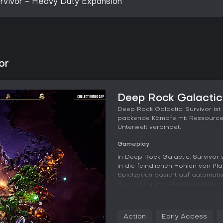
rvivor - Heavy Duty Expansion
or
Deep Rock Galactic:
Deep Rock Galactic: Survivor ist
packende Kämpfe mit Ressourcen
Unterwelt verbindet.
Gameplay
In Deep Rock Galactic: Survivor
in die feindlichen Höhlen von Pl
Spielzyklus basiert auf automati
Bewegung und Abbau zu konzent
bekämpfen. Du stellst dich Welle
Gold und Nitra und investierst 
verbesserte Fähigkeiten. Der Forts
Action
Early Access
Abschließen von Zielen und Über