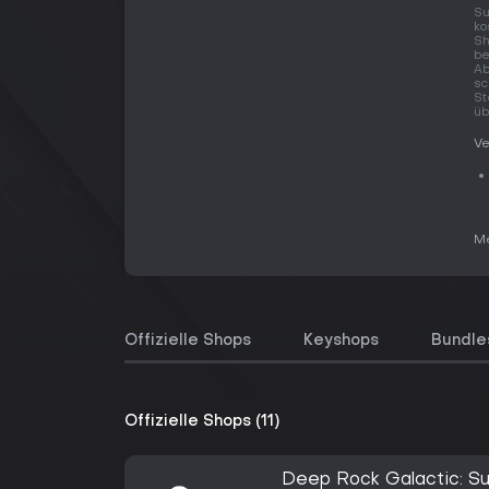
Su
ko
Sh
be
Ab
sc
St
üb
Ve
Me
Offizielle Shops
Keyshops
Bundle
Offizielle Shops (11)
Deep Rock Galactic: Su