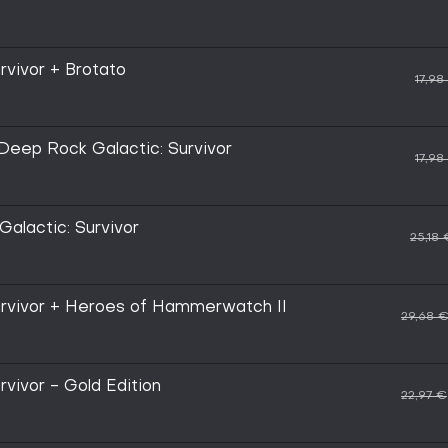
rvivor + Brotato
17,98
 Deep Rock Galactic: Survivor
17,98
alactic: Survivor
25,18 
urvivor + Heroes of Hammerwatch II
29,68 
vivor - Gold Edition
22,97 €