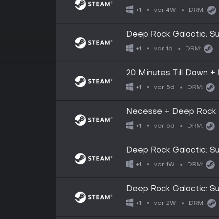
vor 4W
+1
DRM:
Deep Rock Galactic: Su
vor 1d
+1
DRM:
20 Minutes Till Dawn +
vor 5d
+1
DRM:
Necesse + Deep Rock G
vor 6d
+1
DRM:
Deep Rock Galactic: S
vor 1W
+1
DRM:
Deep Rock Galactic: Sur
vor 2W
+1
DRM: