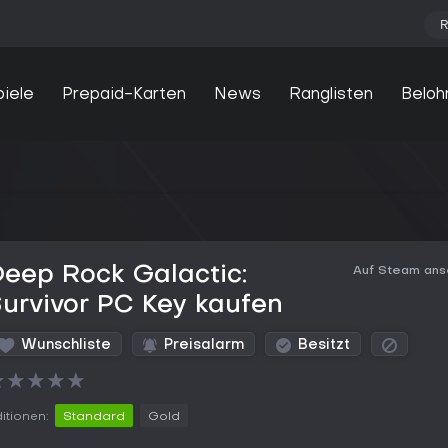
R
piele
Prepaid-Karten
News
Ranglisten
Beloh
eep Rock Galactic:
Auf Steam an
urvivor PC Key kaufen
Wunschliste
Preisalarm
Besitzt
★
★
★
★
★
itionen:
Standard
Gold