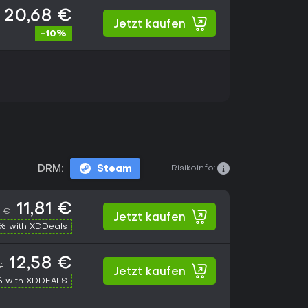
20,68 €
Jetzt kaufen
-10%
Risikoinfo:
DRM:
Steam
11,81 €
9 €
Jetzt kaufen
% with XDDeals
12,58 €
€
Jetzt kaufen
% with XDDEALS