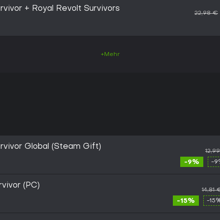
vivor + Royal Revolt Survivors
22,98 €
+Mehr
vivor Global (Steam Gift)
12,9
-9%
-9
vivor (PC)
14,81 
-15%
-15