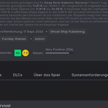
chst du einen günstigen Key für
Deep Rock Galactic: Survivor
? Stand 7 Aug.
stet der günstigste Key
11,81 €
bei GAMIVO. Wir vergleichen 25 Angebote aus
ops mit einer Spanne von
11,81 €
bis
36,58 €
. In Keyshops liegt der niedrigste
i 11,81 €, in offiziellen Shops beginnt er bei 12,99 €. Bei so vielen Verkäufern be
stand zwischen den Extremen oft ein Vielfaches, die Shopwahl wiegt hier also
hwerer als das Warten auf einen Sale. Auf dem PC kaufst du einen Key, den du
eam oder einem anderen Client aktivierst, und hier ist der Markt am breiteste
er ein Viertel der Spiele hat ein Keyshop-Angebot.
röffentlichung: 17 Sept. 2025
Ghost Ship Publishing
Funday Games
Action
Very Positive
(35k)
tacritic:
86
7.3
Steam:
s
DLCs
Über das Spiel
Systemanforderung
rvivor