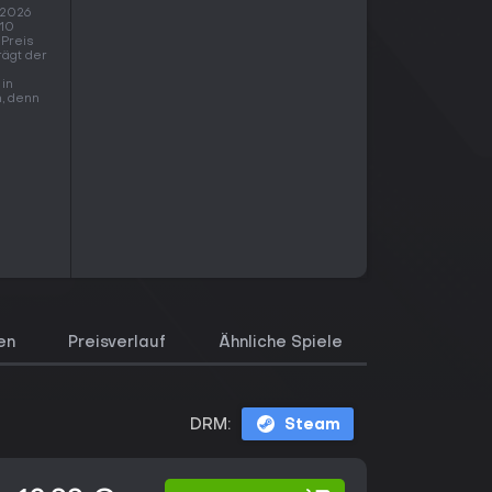
 2026
 10
 Preis
trägt der
 in
n, denn
en
Preisverlauf
Ähnliche Spiele
DRM:
Steam