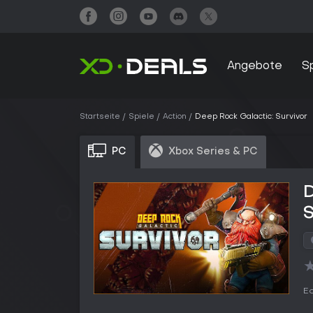
Angebote
S
Startseite
Spiele
Action
Deep Rock Galactic: Survivor
PC
Xbox Series & PC
D
S
Ed