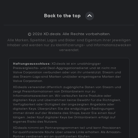
Back to the top
© 2026 XD.deals. Alle Rechte vorbehalten.
Alle Marken, Spieltitel, Logos und Bilder sind Eigentum ihrer jeweiligen
Inhaber und werden nur zu Identifizierungs- und Informationszwecken
verwendet.
Haftungsausschluss:
XD.deals ist ein unabhängiger
Preisvergleichs- und Deal-Aggregationsdienst und ist nicht mit
Valve Corporation verbunden oder von ihr unterstützt. Steam und
das Steam-Logo sind Marken und/oder eingetragene Marken der
Valve Corporation.
XD.deals verwendet öffentlich zugängliche Daten von Steam und
zeigt Preisinformationen von Drittanbietern nur zu
Informationszwecken an. Wir verkaufen keine Produkte oder
digitalen Keys und übernehmen keine Gewähr für die Richtigkeit,
Verfügbarkeit oder Gültigkeit der angezeigten Angebote oder
digitalen Keys. Überprüfen Sie die endgültigen Bedingungen
immer direkt auf der Website des Shops, bevor Sie einen Kauf
tätigen. Jeder Kauf digitaler Keys bei Drittanbietern erfolgt auf
eigenes Risiko des Nutzers.
XD.deals nimmt an Partnerprogrammen teil und kann Provisionen
für qualifizierende Käufe über unsere Links erhalten. Als Amazon-
Partner verdienen wir an qualifizierten Käufen.