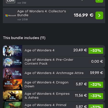
vor 3W
Age of Wonders 4: Collector's
156,99 €
Bundle
vor 23W
This bundle includes (11)
Age of Wonders 4
20,49 €
-53%
Age of Wonders 4: Pre-Order
0,00 €
Content Pack
Age of Wonders 4: Archmage Attire
59,99 €
Age of Wonders 4: Dragon
5,87 €
-32%
Dawn
Age of Wonders 4: Empires
11,56 €
-33%
& Ashes
Age of Wonders 4: Primal
5,87 €
-32%