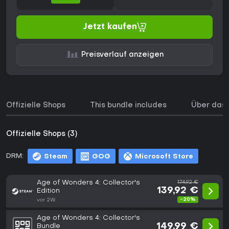
Jetzt kaufen
Preisverlauf anzeigen
Offizielle Shops
This bundle includes
Über das 
Offizielle Shops (3)
DRM:
Steam
GOG
Microsoft Store
Age of Wonders 4: Collector's
174,92 €
139,92 €
Edition
-20%
vor 2W
Age of Wonders 4: Collector's
149,99 €
Bundle