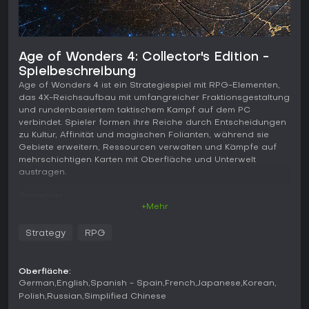
Age of Wonders 4: Collector's Edition -
Spielbeschreibung
Age of Wonders 4 ist ein Strategiespiel mit RPG-Elementen,
das 4X-Reichsaufbau mit umfangreicher Fraktionsgestaltung
und rundenbasiertem taktischem Kampf auf dem PC
verbindet. Spieler formen ihre Reiche durch Entscheidungen
zu Kultur, Affinität und magischen Folianten, während sie
Gebiete erweitern, Ressourcen verwalten und Kämpfe auf
mehrschichtigen Karten mit Oberfläche und Unterwelt
austragen.
Gameplay
+Mehr
Im Mittelpunkt steht ein rundenbasiertes System aus
Erkundung und Expansion, bei dem Armeen durch
Strategy
RPG
Eroberung von Knotenpunkten und Erträge wie Imperium und
Mana zum wirtschaftlichen Wachstum beitragen. Beim
Städtebau werden Provinzen annektiert und Verbesserungen
Oberfläche:
direkt durch Militäreinheiten errichtet - Straßen und neue
German
English
Spanish - Spain
French
Japanese
Korean
Siedlungen entstehen aus Armeeaktionen, ohne separate
Polish
Russian
Simplified Chinese
Arbeiter-Mechanik.