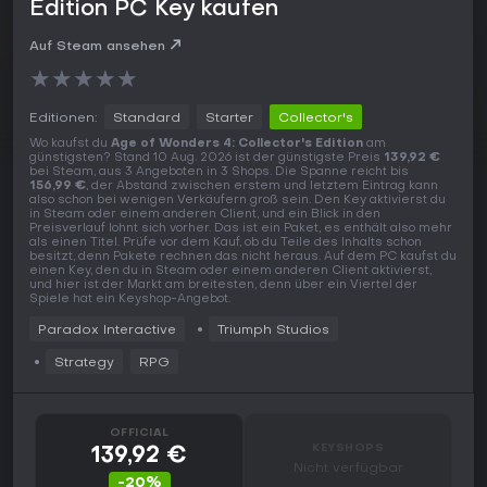
Edition PC Key kaufen
Auf Steam ansehen
★
★
★
★
★
Editionen:
Standard
Starter
Collector's
Wo kaufst du
Age of Wonders 4: Collector's Edition
am
günstigsten? Stand 10 Aug. 2026 ist der günstigste Preis
139,92 €
bei Steam, aus 3 Angeboten in 3 Shops. Die Spanne reicht bis
156,99 €
, der Abstand zwischen erstem und letztem Eintrag kann
also schon bei wenigen Verkäufern groß sein. Den Key aktivierst du
in Steam oder einem anderen Client, und ein Blick in den
Preisverlauf lohnt sich vorher. Das ist ein Paket, es enthält also mehr
als einen Titel. Prüfe vor dem Kauf, ob du Teile des Inhalts schon
besitzt, denn Pakete rechnen das nicht heraus. Auf dem PC kaufst du
einen Key, den du in Steam oder einem anderen Client aktivierst,
und hier ist der Markt am breitesten, denn über ein Viertel der
Spiele hat ein Keyshop-Angebot.
Paradox Interactive
Triumph Studios
Strategy
RPG
OFFICIAL
KEYSHOPS
139,92 €
Nicht verfügbar
-20%