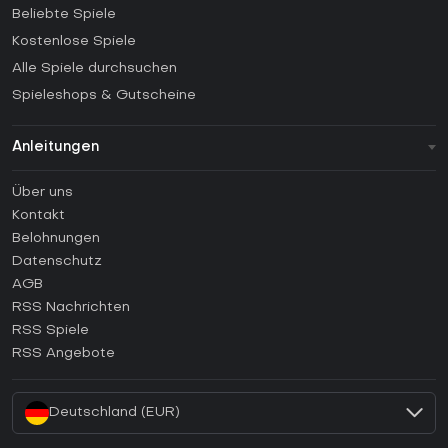
Beliebte Spiele
Kostenlose Spiele
Alle Spiele durchsuchen
Spieleshops & Gutscheine
Anleitungen
FAQ
Über uns
Anleitungen
Kontakt
Wie aktiviert man einen Steam CD Key?
Belohnungen
Wie aktiviert man einen Epic Games CD Key?
Datenschutz
AGB
Wie aktiviert man einen GOG CD Key?
RSS Nachrichten
Wie aktiviert man einen Ubisoft Connect CD Key?
RSS Spiele
Wie aktiviert man einen EA App CD Key?
RSS Angebote
Wie aktiviert man einen Battle.net CD Key?
Deutschland (EUR)